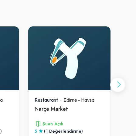
sa
Restaurant
Edirne
-
Havsa
Rest
Narçe Market
Bol
Şuan Açık
)
5
(1 Değerlendirme)
4