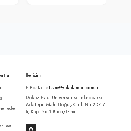
artlar
İletişim
E-Posta
iletisim@yakalamac.com.tr
ı
Dokuz Eylül Üniversitesi Teknoparkı
sı
Adatepe Mah. Doğuş Cad. No:207 Z
 ve İade
İç Kapı No:1 Buca/İzmir
arı ve