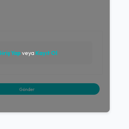
iriş Yap
veya
Kayıt Ol