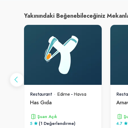
Yakınındaki Beğenebileceğiniz Mekanl
a
Restaurant
Edirne
-
Havsa
Resta
Has Gıda
Arnav
Şuan Açık
Şu
5
(1 Değerlendirme)
4.7