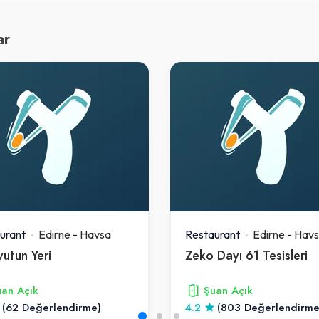
ar
urant
Edirne
-
Havsa
Restaurant
Edirne
-
Hav
utun Yeri
Zeko Dayı 61 Tesisleri
an Açık
Şuan Açık
(62 Değerlendirme)
4.2
(803 Değerlendirme