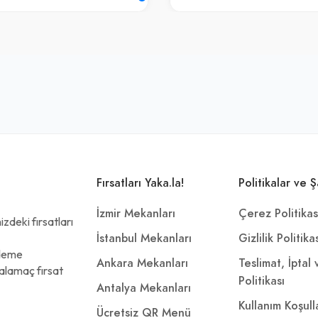
Fırsatları Yaka.la!
Politikalar ve Ş
İzmir Mekanları
Çerez Politikas
zdeki fırsatları
İstanbul Mekanları
Gizlilik Politika
ödeme
Ankara Mekanları
Teslimat, İptal
alamaç fırsat
Politikası
Antalya Mekanları
Kullanım Koşull
Ücretsiz QR Menü