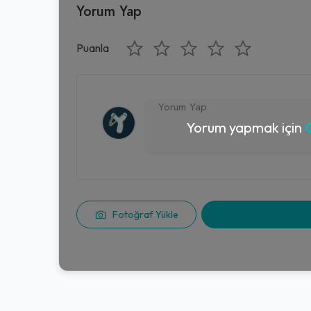
Yorum Yap
Puanla
Yorum yapmak için
G
Fotoğraf Yükle