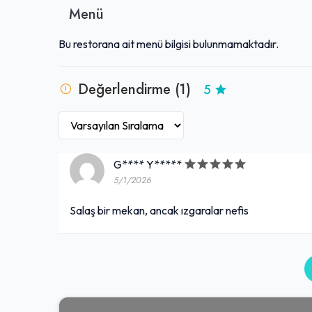
Menü
Bu restorana ait menü bilgisi bulunmamaktadır.
Değerlendirme (1)
5
G**** Y*****
5/1/2026
Salaş bir mekan, ancak ızgaralar nefis