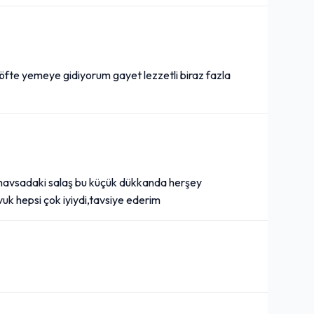
rf köfte yemeye gidiyorum gayet lezzetli biraz fazla
şte,havsadaki salaş bu küçük dükkanda herşey
uk hepsi çok iyiydi,tavsiye ederim