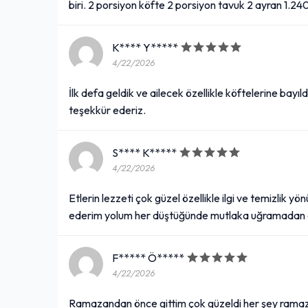
biri. 2 porsiyon köfte 2 porsiyon tavuk 2 ayran 1.2
K**** Y*****
4/22/2026
İlk defa geldik ve ailecek özellikle köftelerine bayıld
teşekkür ederiz.
S**** K*****
4/22/2026
Etlerin lezzeti çok güzel özellikle ilgi ve temizlik 
ederim yolum her düştüğünde mutlaka uğramada
F***** Ö*****
4/22/2026
Ramazandan önce gittim çok güzeldi her şey ramaz