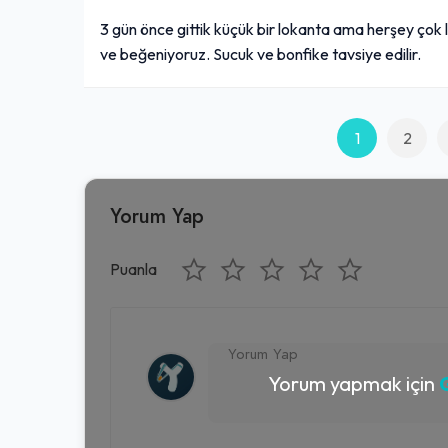
3 gün önce gittik küçük bir lokanta ama herşey çok l
ve beğeniyoruz. Sucuk ve bonfike tavsiye edilir.
1
2
Yorum Yap
Puanla
Yorum yapmak için
G