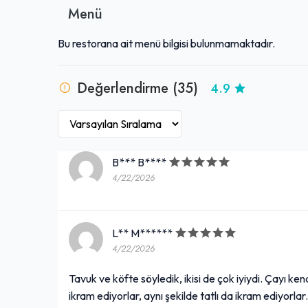
Menü
Bu restorana ait menü bilgisi bulunmamaktadır.
Değerlendirme (35)
4.9
B*** B****
4/22/2026
L** M******
4/22/2026
Tavuk ve köfte söyledik, ikisi de çok iyiydi. Çayı k
ikram ediyorlar, aynı şekilde tatlı da ikram ediyo