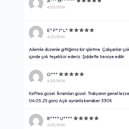
A*** M******
4/22/2026
E* F* I* L*
4/22/2026
Ailemle düzenle gittiğimiz bir işletme. Çalışanlar çok
içinde çok teşekkür ederiz. Şiddetle tavsiye edilir
O***
4/22/2026
Köftesi güzel. İkramları güzel. Trakyanın genel lezze
04.05.25 günü Açık ayranla beraber 330₺
R**** U****
4/22/2026