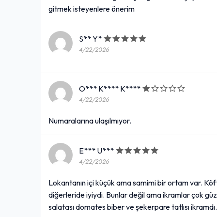
gitmek isteyenlere önerim
S** Y*
4/22/2026
O*** K**** K****
4/22/2026
Numaralarına ulaşılmıyor.
E*** U***
4/22/2026
Lokantanın içi küçük ama samimi bir ortam var. Köft
diğerleride iyiydi. Bunlar değil ama ikramlar çok güz
salatası domates biber ve şekerpare tatlısı ikramdı.