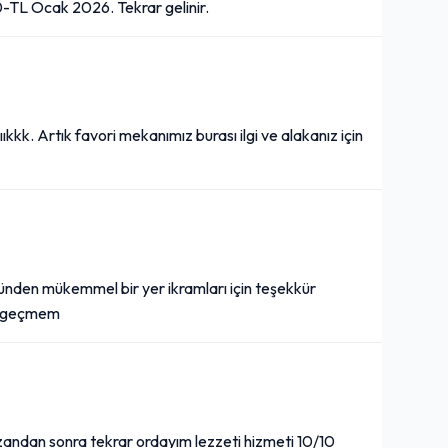
40-TL Ocak 2026. Tekrar gelinir.
ııkkk. Artık favori mekanımız burası ilgi ve alakanız için
yönünden mükemmel bir yer ikramları için teşekkür
n geçmem
andan sonra tekrar ordayım lezzeti hizmeti 10/10