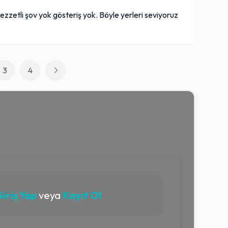
ezzetli şov yok gösteriş yok. Böyle yerleri seviyoruz
3
4
iriş Yap
veya
Kayıt Ol