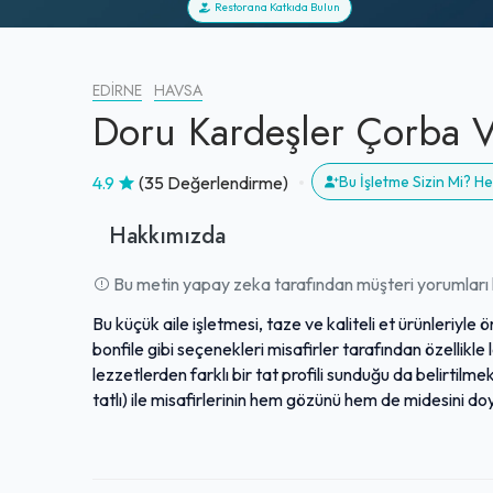
Restorana Katkıda Bulun
EDIRNE
HAVSA
Doru Kardeşler Çorba V
4.9
(35 Değerlendirme)
Bu İşletme Sizin Mi? 
Hakkımızda
Bu metin yapay zeka tarafından müşteri yorumları k
Bu küçük aile işletmesi, taze ve kaliteli et ürünleriyle
bonfile gibi seçenekleri misafirler tarafından özellikl
lezzetlerden farklı bir tat profili sunduğu da belirtilm
tatlı) ile misafirlerinin hem gözünü hem de midesini d
toplamaktadır. Samimi ve sıcak bir ortama sahip olan
planda tutulur. Ustalıkla hazırlanan etleri ve gösterdiği
mola arayanlar için sıkça tavsiye edilen bir duraktır.