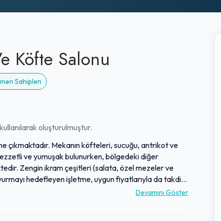
e Köfte Salonu
Hemen Sahiplen
ullanılarak oluşturulmuştur.
 öne çıkmaktadır. Mekanın köfteleri, sucuğu, antrikot ve
e lezzetli ve yumuşak bulunurken, bölgedeki diğer
ektedir. Zengin ikram çeşitleri (salata, özel mezeler ve
oyurmayı hedefleyen işletme, uygun fiyatlarıyla da takdir
 bu mekanda temizlik ve güler yüzlü hizmet daima ön
Devamını Göster
 misafirperverlikle, yol üstünde lezzetli ve güvenilir bir