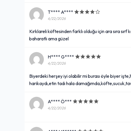
T**** A****
4/22/2026
Kırklareli köftesinden farklı olduğu için ara sıra sı
baharatlı ama güzel
H**** G****
4/22/2026
Biyerdeki herşey iyi olabilir mi burası öyle biyer i
harikaydı,etin tadı hala damağımda,köfte,sucuk,tav
A**** Ö***
4/22/2026