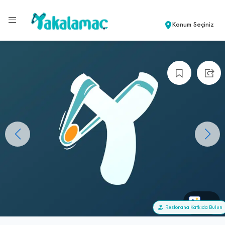
Konum Seçiniz
+0
Restorana Katkıda Bulun