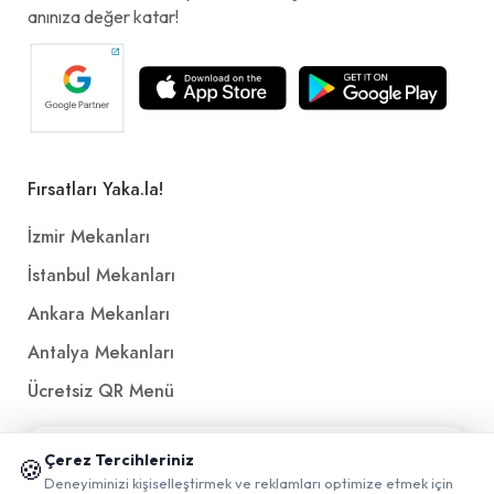
anınıza değer katar!
Fırsatları Yaka.la!
İzmir Mekanları
İstanbul Mekanları
Ankara Mekanları
Antalya Mekanları
Ücretsiz QR Menü
📱 Mobil uygulamamızı keşfedin!
Politikalar ve Şartlar
Çerez Tercihleriniz
🍪
✖
Deneyiminizi kişiselleştirmek ve reklamları optimize etmek için
0