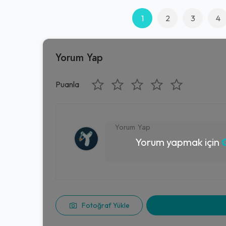
1
2
3
4
Yorum Yap
Puanla
Yorum yapmak için
G
Fotoğraf Yükle