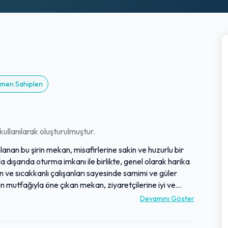
Hemen Sahiplen
ullanılarak oluşturulmuştur.
mlanan bu şirin mekan, misafirlerine sakin ve huzurlu bir
a dışarıda oturma imkanı ile birlikte, genel olarak harika
n ve sıcakkanlı çalışanları sayesinde samimi ve güler
n mutfağıyla öne çıkan mekan, ziyaretçilerine iyi ve
memnuniyetle tercih eden sadık bir müşteri kitlesine sahip
Devamını Göster
m vaat etmektedir.