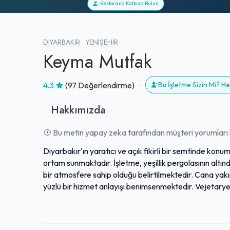
Restorana Katkıda Bulun
DIYARBAKIR
YENIŞEHIR
Keyma Mutfak
4.3
(97 Değerlendirme)
Bu İşletme Sizin Mi? 
Hakkımızda
Bu metin yapay zeka tarafından müşteri yorumları k
Diyarbakır'ın yaratıcı ve açık fikirli bir semtinde konu
ortam sunmaktadır. İşletme, yeşillik pergolasının altınd
bir atmosfere sahip olduğu belirtilmektedir. Cana yakı
yüzlü bir hizmet anlayışı benimsenmektedir. Vejetarye
lezzetli yemekler sunmaktadır. Yedi yılı aşkın süredir 
olup, genel olarak keyifli ve tavsiye edilen bir deneyi