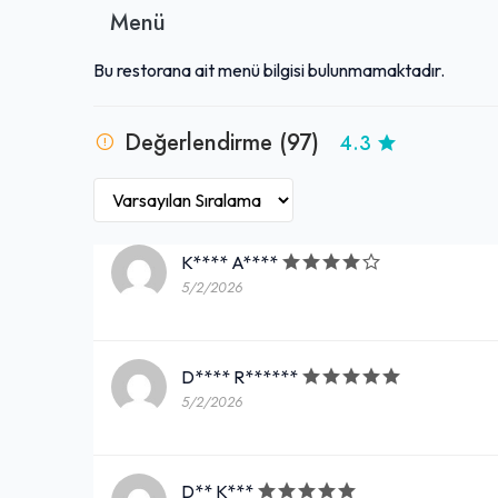
Menü
Bu restorana ait menü bilgisi bulunmamaktadır.
Değerlendirme (97)
4.3
K**** A****
5/2/2026
D**** R******
5/2/2026
D** K***