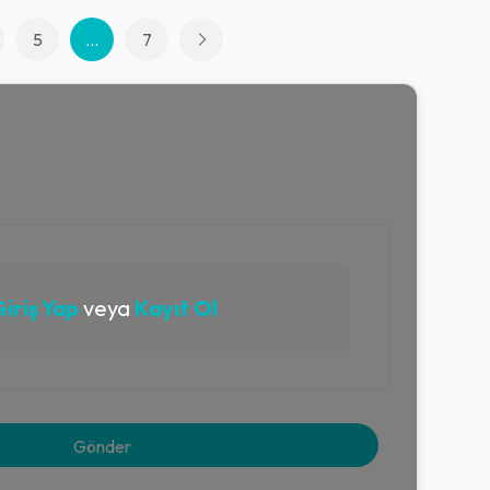
5
...
7
iriş Yap
veya
Kayıt Ol