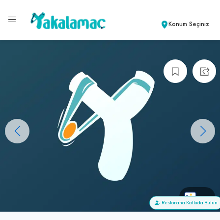
Konum Seçiniz
+0
Restorana Katkıda Bulun