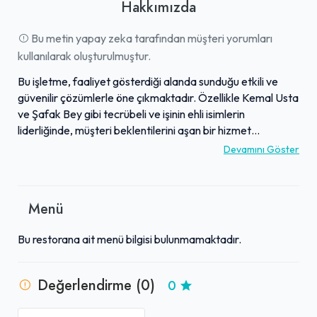
Hakkımızda
Bu metin yapay zeka tarafından müşteri yorumları
kullanılarak oluşturulmuştur.
Bu işletme, faaliyet gösterdiği alanda sunduğu etkili ve
güvenilir çözümlerle öne çıkmaktadır. Özellikle Kemal Usta
ve Şafak Bey gibi tecrübeli ve işinin ehli isimlerin
liderliğinde, müşteri beklentilerini aşan bir hizmet
anlayışına sahiptir. Alanında derin bilgi birikimi ve pratik
Devamını Göster
tecrübesi sayesinde, karşılaşılan her türlü ihtiyaca
profesyonel ve sonuç odaklı yanıtlar sunulmaktadır.
Müşterilerinden aldığı yüksek puanlar ve olumlu geri
Menü
bildirimler, işletmenin kaliteden ve çözüm odaklı
yaklaşımından ödün vermediğini açıkça göstermektedir.
Bu restorana ait menü bilgisi bulunmamaktadır.
Bu sayede, sektördeki sağlam konumunu sürdürmekte ve
gelecekte de aynı uzmanlıkla hizmet vermeyi
hedeflemektedir.
Değerlendirme (0)
0