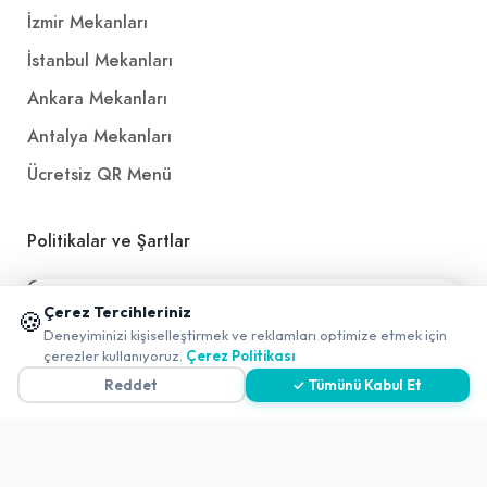
İzmir Mekanları
İstanbul Mekanları
Ankara Mekanları
Antalya Mekanları
Ücretsiz QR Menü
Politikalar ve Şartlar
Çerez Politikası
📱 Mobil uygulamamızı keşfedin!
Çerez Tercihleriniz
🍪
Gizlilik Politikası
✖
Deneyiminizi kişiselleştirmek ve reklamları optimize etmek için
0
çerezler kullanıyoruz.
Çerez Politikası
Teslimat, İptal ve İade Politikası
Reddet
✓ Tümünü Kabul Et
Kullanım Koşulları ve Hizmet Politikası
KVKK Politikası
Kişisel Verileri Aydınlatma Metni