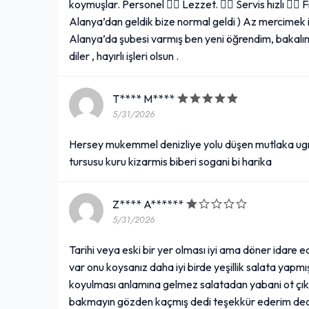
koymuşlar. Personel 👍🏻 Lezzet. 👍🏻 Servis hızlı 👍🏻 F
Alanya’dan geldik bize normal geldi ) Az mercimek 
Alanya’da şubesi varmış ben yeni öğrendim, bakalım
diler , hayırlı işleri olsun .
T**** M****
5/31/2026
Hersey mukemmel denizliye yolu düşen mutlaka ugram
tursusu kuru kizarmis biberi sogani bi harika
Z**** A******
5/31/2026
Tarihi veya eski bir yer olması iyi ama döner idare
var onu koysanız daha iyi birde yeşillik salata yapmış
koyulması anlamına gelmez salatadan yabani ot çık
bakmayın gözden kaçmış dedi teşekkür ederim dedim 