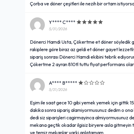
Çorba ve döner çeşitleri ile nezih bir ortam istiyor
Y**** C****
5/31/2026
Dönerci Hamdi Usta, Çökertme et döner söyledik ga
rakiplere göre biraz az geldi et döner gayet lezzetli
sipariş sonrası Dönerci Hamdi ekibini tebrik ediyorum
Çökertme 2 ayran 810tl tuttu fiyat performans ola
A**** B*****
5/31/2026
Eşim ile saat gece 10 gibi yemek yemek için gittik 1
dakika sonra sipariş alamiyormusunuz dedim o ona b
dedi siz siparişleri cagirmayinca almiyormusunuz
mekana geçtik okadar ilgisiz biryere asla gitmeyin 
ve temiz mekanlar varki anlatamam