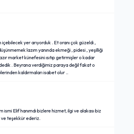
 içebilecek yer arıyorduk . Et oranı çok güzeldi ,
düşünmemek lazım yanında ekmeği , pidesi , yeşilliği
zır market künefesini ısıtıp getirmişler o kadar
 ödedik . Beyrana verdiğimiz paraya değil fakat o
erinden kaldırmaları isabet olur ..
smi Elif hanımdı bizlere hizmet, ilgi ve alakası biz
ik ve teşekkür ederiz.