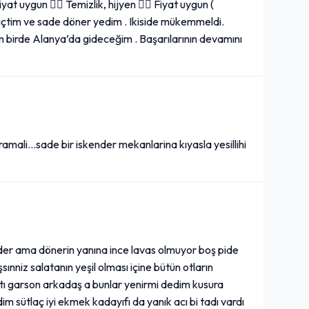
iyat uygun 👍🏻 Temizlik, hijyen 👍🏻 Fiyat uygun (
içtim ve sade döner yedim . Ikiside mükemmeldi.
 birde Alanya’da gideceğim . Başarılarının devamını
ali...sade bir iskender mekanlarina kıyasla yesillihi
 eder ama dönerin yanına ince lavas olmuyor boş pide
sınniz salatanın yeşil olması içine bütün otların
tı garson arkadaş a bunlar yenirmi dedim kusura
sütlaç iyi ekmek kadayıfı da yanık acı bi tadı vardı