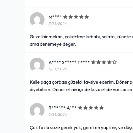
M****
5/31/2026
Güzel bir mekan, çökertme kebabı, salata, künefe ve 
ama denemeye değer.
A**** S***** T****
5/31/2026
Kelle paça çorbası güzeldi tavsiye ederim, Döner po
diyebilirim. Döner etinin içinde kuzu etide var sanır
R****** A***
5/31/2026
Çok fazla söze gerek yok, gereken yapılmış ve düşün