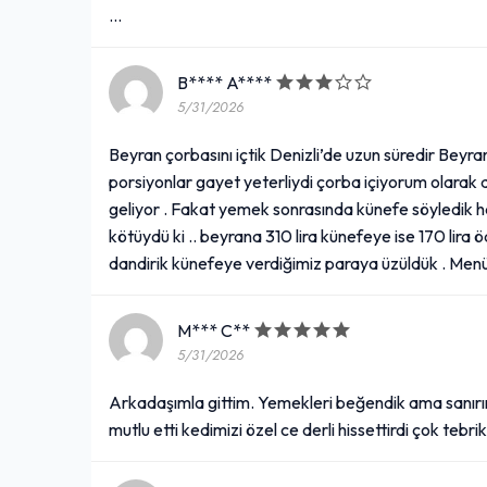
...
B**** A****
5/31/2026
Beyran çorbasını içtik Denizli’de uzun süredir Beyran
porsiyonlar gayet yeterliydi çorba içiyorum olarak 
geliyor . Fakat yemek sonrasında künefe söyledik ha
kötüydü ki .. beyrana 310 lira künefeye ise 170 lira
dandirik künefeye verdiğimiz paraya üzüldük . Menül
M*** C**
5/31/2026
Arkadaşımla gittim. Yemekleri beğendik ama sanırım i
mutlu etti kedimizi özel ce derli hissettirdi çok tebr