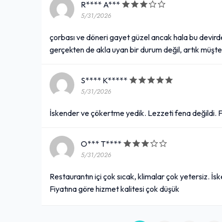
R**** A***
5/31/2026
çorbası ve döneri gayet güzel ancak hala bu devirde 
gerçekten de akla uyan bir durum değil, artık müşt
S**** K*****
5/31/2026
İskender ve çökertme yedik. Lezzeti fena değildi. Fiya
O*** T****
5/31/2026
Restaurantın içi çok sıcak, klimalar çok yetersiz. İs
Fiyatına göre hizmet kalitesi çok düşük