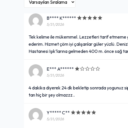
B**** K******
5/31/2026
Tek kelime ile mükemmel. Lezzetleri tarif etmeme g
ederim. Hizmet çöm iyi çalışanlar güler yüzlü. Deniz
Hastanesi Işık’larına gelmeden 400 m. önce sağ ta
E*** A******
5/31/2026
4 dakika diyerek 24 dk bekletip sonrada yogunuz sipa
tan hiç bir şey olmazzz..
Y***** C**
5/31/2026