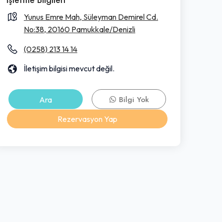
Yunus Emre Mah, Süleyman Demirel Cd.
No:38, 20160 Pamukkale/Denizli
(0258) 213 14 14
İletişim bilgisi mevcut değil.
Ara
Bilgi Yok
Rezervasyon Yap