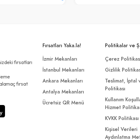
Fırsatları Yaka.la!
Politikalar ve Ş
İzmir Mekanları
Çerez Politikas
zdeki fırsatları
İstanbul Mekanları
Gizlilik Politika
ödeme
Ankara Mekanları
Teslimat, İptal
alamaç fırsat
Politikası
Antalya Mekanları
Kullanım Koşull
Ücretsiz QR Menü
Hizmet Politika
KVKK Politikası
Kişisel Verileri
Aydınlatma Met