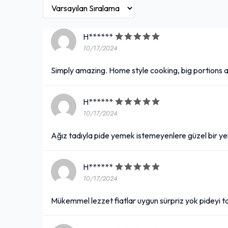
H******
10/17/2024
Simply amazing. Home style cooking, big portions 
H******
10/17/2024
Ağız tadıyla pide yemek istemeyenlere güzel bir ye
H******
10/17/2024
Mükemmel lezzet fiatlar uygun sürpriz yok pideyi t