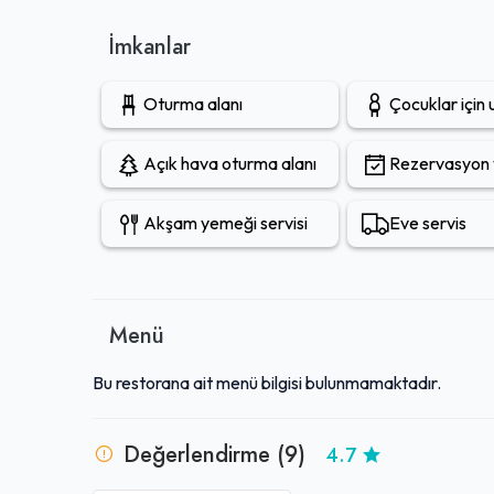
yanı sıra, fiyatlarının uygun ve şeffaf olması, burayı sır
seçenek haline getirmektedir. Bu özellikleriyle, Karah
İmkanlar
dostu ve kaliteli bir yeme-içme deneyimi sunar.
Oturma alanı
Çocuklar için
Açık hava oturma alanı
Rezervasyon y
Akşam yemeği servisi
Eve servis
Menü
Bu restorana ait menü bilgisi bulunmamaktadır.
Değerlendirme (9)
4.7