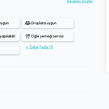
t çantalı gezginler ve genç ziyaretçiler için cazip bir
Devamını Göster
ayıt'a gelenlerin mutlaka ziyaret etmesi gereken, bütçe
 uygun
Gruplara uygun
apılabilir
Öğle yemeği servisi
+ Daha Fazla (1)