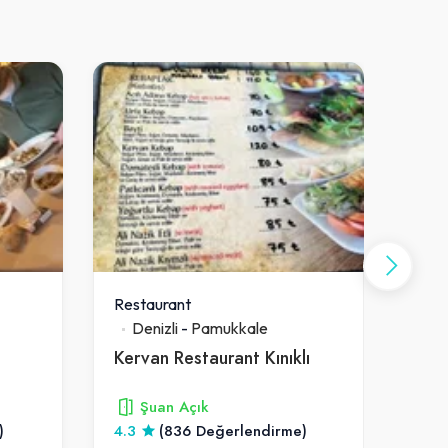
Restaurant
Rest
Denizli
-
Pamukkale
De
Kervan Restaurant Kınıklı
Bell
Şuan Açık
)
4.3
(836 Değerlendirme)
4.2