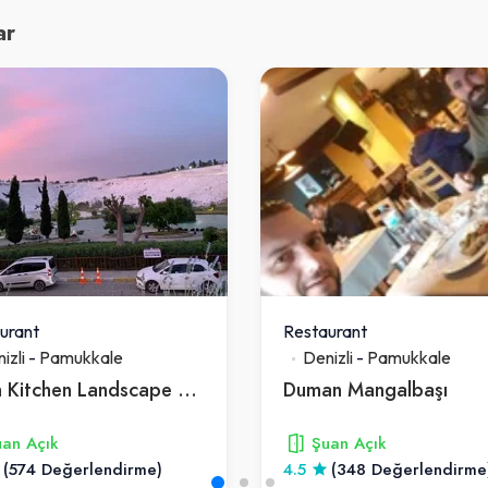
ar
urant
Restaurant
izli
-
Pamukkale
Denizli
-
Pamukkale
Asian Kitchen Landscape Restaurant
Duman Mangalbaşı
an Açık
Şuan Açık
(574 Değerlendirme)
4.5
(348 Değerlendirme