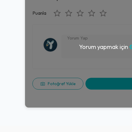
Puanla
Yorum yapmak için
G
Fotoğraf Yükle