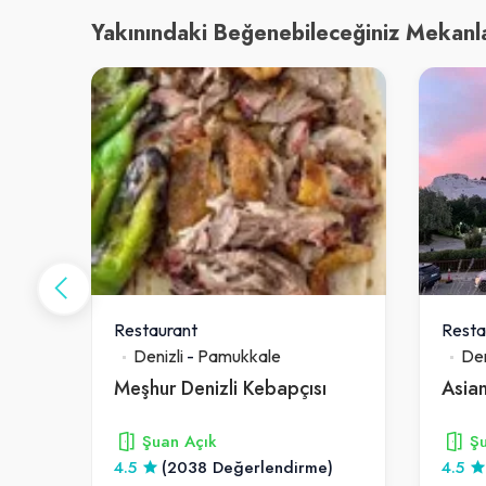
Yakınındaki Beğenebileceğiniz Mekanl
Restaurant
Resta
Denizli
-
Pamukkale
Den
Meşhur Denizli Kebapçısı
Şuan Açık
Şu
4.5
(2038 Değerlendirme)
4.5