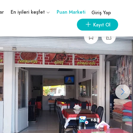
ar
En iyileri keşfet
Puan Marketi
Giriş Yap
Kayıt Ol
+6