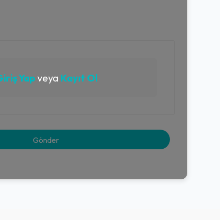
iriş Yap
veya
Kayıt Ol