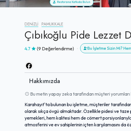
Restorana Katkıda Bulun
DENIZLI
PAMUKKALE
Çıbıkoğlu Pide Lezzet 
4.7
(9 Değerlendirme)
Bu İşletme Sizin Mi? He
Hakkımızda
Bu metin yapay zeka tarafından müşteri yorumları k
Karahayıt'ta bulunan bu işletme, müşteriler tarafından
olarak sıkça övgü almaktadır. Özellikle pidesi ve taze
yemekleri, hem kalitesi hem de cömert porsiyonlarıyla
atmosferini ve ev sahiplerinin içten karşılamasını da