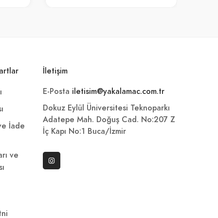
artlar
İletişim
E-Posta
iletisim@yakalamac.com.tr
ı
Dokuz Eylül Üniversitesi Teknoparkı
sı
Adatepe Mah. Doğuş Cad. No:207 Z
 ve İade
İç Kapı No:1 Buca/İzmir
arı ve
sı
ni