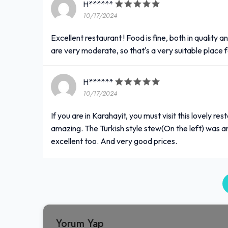
H******
10/17/2024
Excellent restaurant ! Food is fine, both in quality
are very moderate, so that's a very suitable place
H******
10/17/2024
If you are in Karahayit, you must visit this lovely re
amazing. The Turkish style stew(On the left) was 
excellent too. And very good prices.
Yorum Yap