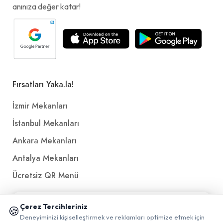
anınıza değer katar!
Fırsatları Yaka.la!
İzmir Mekanları
İstanbul Mekanları
Ankara Mekanları
Antalya Mekanları
Ücretsiz QR Menü
📱 Mobil uygulamamızı keşfedin!
Politikalar ve Şartlar
Çerez Tercihleriniz
🍪
✖
Deneyiminizi kişiselleştirmek ve reklamları optimize etmek için
0