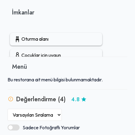
İmkanlar
Oturma alanı
Çocuklar için uygun
Menü
Gruplara uygun
Bu restorana ait menü bilgisi bulunmamaktadır.
Rezervasyon yapılabilir
Değerlendirme (4)
4.8
Öğle yemeği servisi
Tuvalet mevcut
Sadece Fotoğraflı Yorumlar