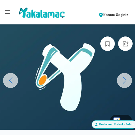
Konum Seçiniz
+0
Restorana Katkıda Bulun