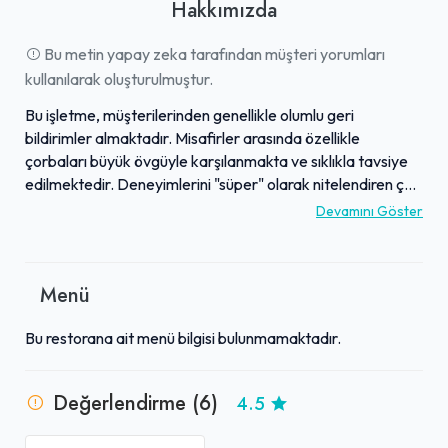
Hakkımızda
Bu metin yapay zeka tarafından müşteri yorumları
kullanılarak oluşturulmuştur.
Bu işletme, müşterilerinden genellikle olumlu geri
bildirimler almaktadır. Misafirler arasında özellikle
çorbaları büyük övgüyle karşılanmakta ve sıklıkla tavsiye
edilmektedir. Deneyimlerini "süper" olarak nitelendiren çok
sayıda yorum bulunurken, bazı müşterilerin daha ortalama
Devamını Göster
bir memnuniyet ifade ettiği görülmektedir. Ancak genel
eğilim, sunulan lezzetlerin yüksek oranda beğenildiğini
göstermektedir. Özellikle sıcak ve doyurucu bir başlangıç
Menü
arayanlar için dikkat çekici bir adres olarak
değerlendirilmektedir.
Bu restorana ait menü bilgisi bulunmamaktadır.
Değerlendirme (6)
4.5