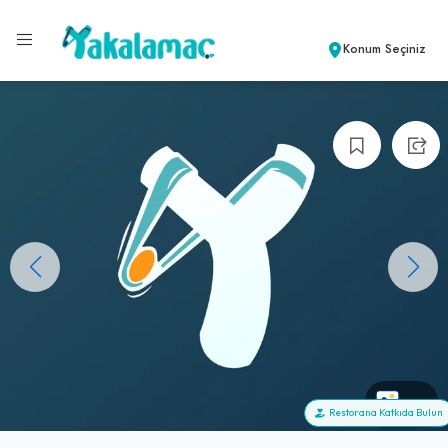
Konum Seçiniz
+0
Restorana Katkıda Bulun