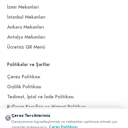
İzmir Mekanları
İstanbul Mekanları
Ankara Mekanları
Antalya Mekanları
Ücretsiz QR Menü
Politikalar ve Şartlar
Çerez Politikası
Gizlilik Politikası
Teslimat, İptal ve İade Politikası
Kullanım Koşulları ve Hizmet Politikası
📱 Mobil uygulamamızı keşfedin!
Çerez Tercihleriniz
🍪
KVKK Politikası
✖
Deneyiminizi kişiselleştirmek ve reklamları optimize etmek için
0
Kişisel Verileri Aydınlatma Metni
çerezler kullanıyoruz.
Çerez Politikası