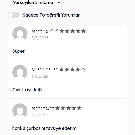
Sadece Fotoğraflı Yorumlar
M**** S****
5/3/2026
Süper
N**** E****
5/3/2026
Çok ta iyi değil
M**** C**
5/3/2026
harika çorbasını tavsiye ederim