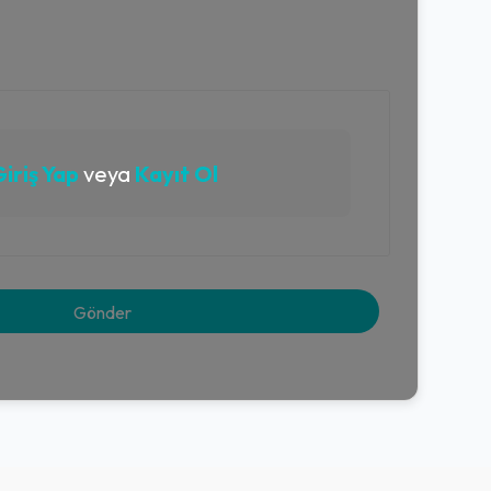
iriş Yap
veya
Kayıt Ol