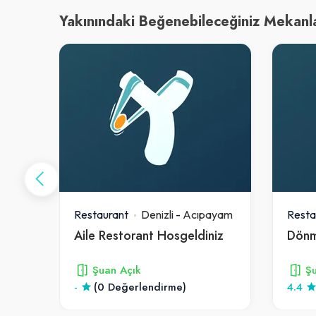
Yakınındaki Beğenebileceğiniz Mekanl
ayam
Restaurant
Denizli
-
Acıpayam
Resta
Aile Restorant Hosgeldiniz
Şuan Açık
Şu
-
(0 Değerlendirme)
4.4