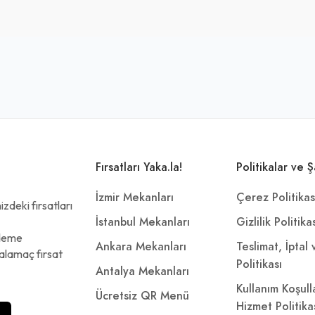
Fırsatları Yaka.la!
Politikalar ve Ş
İzmir Mekanları
Çerez Politikas
zdeki fırsatları
İstanbul Mekanları
Gizlilik Politika
ödeme
Ankara Mekanları
Teslimat, İptal
alamaç fırsat
Politikası
Antalya Mekanları
Kullanım Koşull
Ücretsiz QR Menü
Hizmet Politika