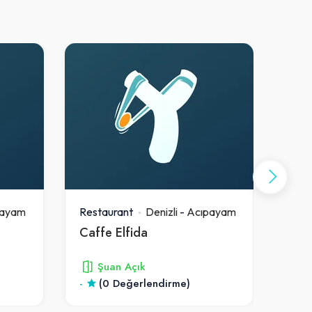
payam
Restaurant
Denizli
-
Acıpayam
Rest
Caffe Elfida
Los
Şuan Açık
-
(0 Değerlendirme)
4.9