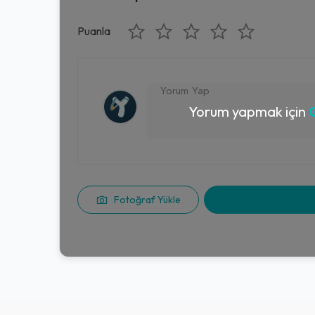
Puanla
Yorum yapmak için
G
Fotoğraf Yükle