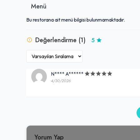
Menü
Bu restorana ait menü bilgisi bulunmamaktadır.
Değerlendirme (1)
5
N**** A******
4/30/2026
Yorum Yap