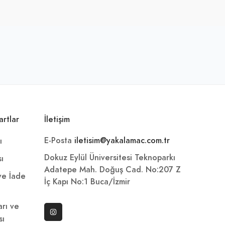
artlar
İletişim
E-Posta
iletisim@yakalamac.com.tr
ı
Dokuz Eylül Üniversitesi Teknoparkı
sı
Adatepe Mah. Doğuş Cad. No:207 Z
 ve İade
İç Kapı No:1 Buca/İzmir
arı ve
sı