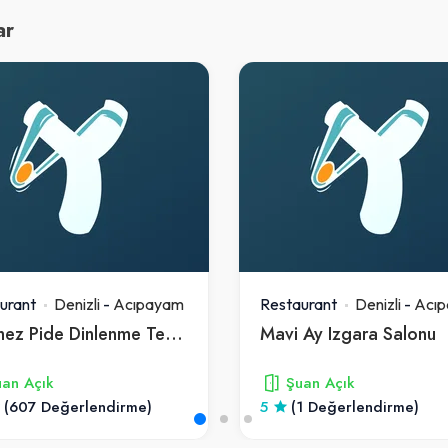
ar
urant
Denizli
-
Acıpayam
Restaurant
Denizli
-
Acı
Dönmez Pide Dinlenme Tesisi Acıpayam
Mavi Ay Izgara Salonu
an Açık
Şuan Açık
(607 Değerlendirme)
5
(1 Değerlendirme)