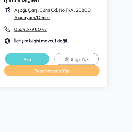
Aşağı, Çarşı Cami Cd. No:11/A, 20800
Acıpayam/Denizli
0554 379 80 47
İletişim bilgisi mevcut değil.
Ara
Bilgi Yok
Rezervasyon Yap