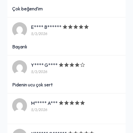
Çok beğenďim
E**** B******
5/3/2026
Başarılı
Y**** G****
5/3/2026
Pidenin ucu çok sert
M***** A***
5/3/2026