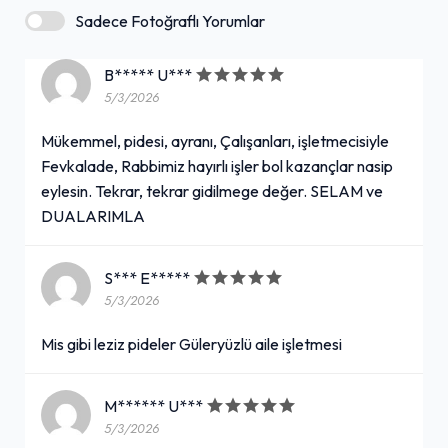
Sadece Fotoğraflı Yorumlar
B***** U***
5/3/2026
Mükemmel, pidesi, ayranı, Çalışanları, işletmecisiyle
Fevkalade, Rabbimiz hayırlı işler bol kazançlar nasip
eylesin. Tekrar, tekrar gidilmege değer. SELAM ve
DUALARIMLA
S*** E*****
5/3/2026
Mis gibi leziz pideler Güleryüzlü aile işletmesi
M****** U***
5/3/2026