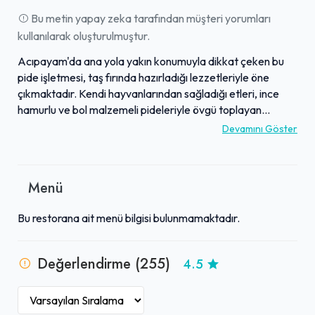
Bu metin yapay zeka tarafından müşteri yorumları
kullanılarak oluşturulmuştur.
Acıpayam'da ana yola yakın konumuyla dikkat çeken bu
pide işletmesi, taş fırında hazırladığı lezzetleriyle öne
çıkmaktadır. Kendi hayvanlarından sağladığı etleri, ince
hamurlu ve bol malzemeli pideleriyle övgü toplayan
mekan, özellikle kuşbaşılı ve ballı tahinli cevizli çeşitleriyle
Devamını Göster
misafirlerine zengin bir tat deneyimi sunar. Samimi aile
işletmesi atmosferi ve güler yüzlü çalışanları, müşteri
memnuniyetini ön planda tutmaktadır. Yoğun köpüklü yayık
Menü
ayranları da pide deneyimini tamamlayan özel
lezzetlerdendir. Birçok yorumcu tarafından bölgenin en
Bu restorana ait menü bilgisi bulunmamaktadır.
lezzetli pidelerini sunduğu belirtilen işletme, yolu düşenler
için tavsiye edilen bir duraktır.
Değerlendirme (255)
4.5