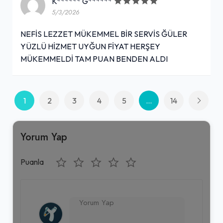
K****** G******
5/3/2026
NEFİS LEZZET MÜKEMMEL BİR SERVİS ĞÜLER
YÜZLÜ HİZMET UYĞUN FİYAT HERŞEY
MÜKEMMELDİ TAM PUAN BENDEN ALDI
1
2
3
4
5
...
14
Yorum Yap
Puanla