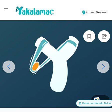
Konum Seçiniz
+0
Restorana Katkıda Bulun