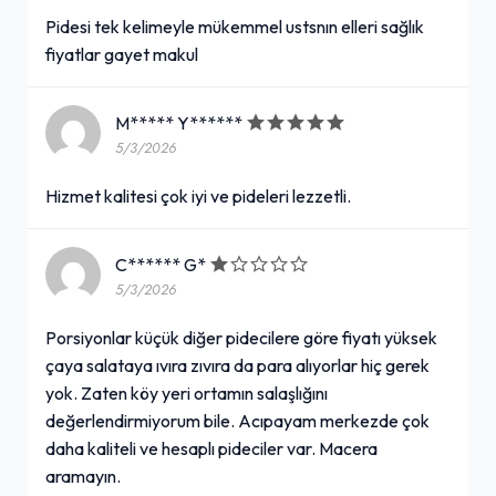
Pidesi tek kelimeyle mükemmel ustsnın elleri sağlık
fiyatlar gayet makul
M***** Y******
5/3/2026
Hizmet kalitesi çok iyi ve pideleri lezzetli.
C****** G*
5/3/2026
Porsiyonlar küçük diğer pidecilere göre fiyatı yüksek
çaya salataya ıvıra zıvıra da para alıyorlar hiç gerek
yok. Zaten köy yeri ortamın salaşlığını
değerlendirmiyorum bile. Acıpayam merkezde çok
daha kaliteli ve hesaplı pideciler var. Macera
aramayın.