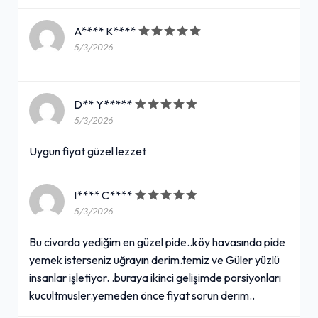
A**** K****
5/3/2026
D** Y*****
5/3/2026
Uygun fiyat güzel lezzet
I**** C****
5/3/2026
Bu civarda yediğim en güzel pide..köy havasında pide
yemek isterseniz uğrayın derim.temiz ve Güler yüzlü
insanlar işletiyor. .buraya ikinci gelişimde porsiyonları
kucultmusler.yemeden önce fiyat sorun derim..