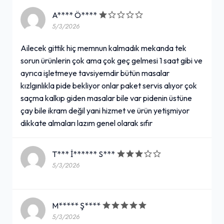
A**** Ö****
5/3/2026
Ailecek gittik hiç memnun kalmadık mekanda tek
sorun ürünlerin çok ama çok geç gelmesi 1 saat gibi ve
ayrıca işletmeye tavsiyemdir bütün masalar
kızlgınlıkla pide bekliyor onlar paket servis alıyor çok
saçma kalkıp giden masalar bile var pidenin üstüne
çay bile ikram değil yani hizmet ve ürün yetişmiyor
dikkate almaları lazım genel olarak sıfır
T*** İ****** S***
5/3/2026
M***** Ş****
5/3/2026