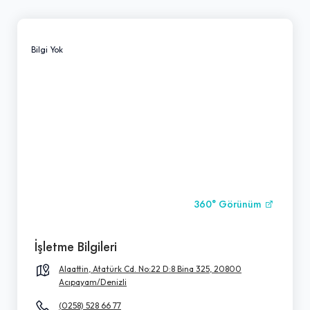
Bilgi Yok
360° Görünüm
İşletme Bilgileri
Alaattin, Atatürk Cd. No:22 D:8 Bina 325, 20800
Acıpayam/Denizli
(0258) 528 66 77