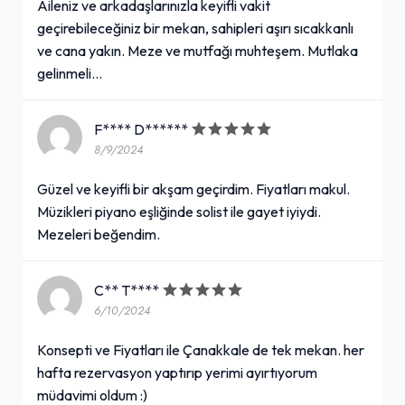
Aileniz ve arkadaşlarınızla keyifli vakit
geçirebileceğiniz bir mekan, sahipleri aşırı sıcakkanlı
ve cana yakın. Meze ve mutfağı muhteşem. Mutlaka
gelinmeli...
F**** D******
8/9/2024
Güzel ve keyifli bir akşam geçirdim. Fiyatları makul.
Müzikleri piyano eşliğinde solist ile gayet iyiydi.
Mezeleri beğendim.
C** T****
6/10/2024
Konsepti ve Fiyatları ile Çanakkale de tek mekan. her
hafta rezervasyon yaptırıp yerimi ayırtıyorum
müdavimi oldum :)