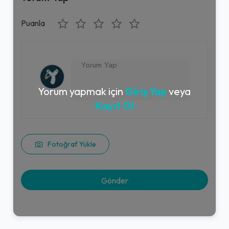
Puanla
Yorum yapmak için
Giriş Yap
veya
Kayıt Ol
Fotoğraf Yükle