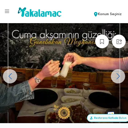
Konum Seçiniz
+6
Restorana Katkıda Bulun