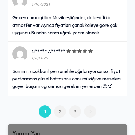
6/10/2024
Geçen cuma gittim.Müzik eşliğinde çok keyifli bir
atmosfer var.Ayrıca fiyatları çanakkaleye göre çok
uygundu.Bundan sonra uğrak yerim olacak.
N***** A******
1/6/2025
Samimi, sıcakkanlı personel ile ağırlanıyorsunuz, fiyat
performans güzel haftasonu canlı müziği ve mezeleri
gayet başarılı ugranmasi gereken yerlerden 😊💯
1
2
3
Yorum Yap