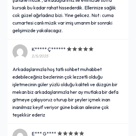
kursak bu kadar rahat hissederdik. Ellerinize sağlık
cok güzel ağırladınız bizi. Yine gelicez. Not : cuma
cumartesi canlı müzik var imiş umarım bir sonraki
gelişimizde yakalacagız.
K***** Ç******
2/5/2025
Arkadaşlarınızla hoş tatlı sohbet muhabbet
edebileceğiniz bezlerinin çok lezzetli olduğu
işletmecinin güler yüzlü olduğu kaliteli ve düzgün bir
mekan biz arkadaşlarımızla her ay mutlaka bir defa
gitmeye çalışıyoruz oturup bir şeyler içmek inan
inanılmaz keyif veriyor güne bakan ailesine çok
teşekkür ederiz
E*** G****