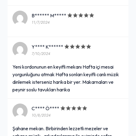
B****** M*****
11/7/2024
Y**** K******
7/10/2024
Yeni kordonunun en keyifli mekanı Hafta içi mesai
yorgunluğunu atmak Hafta sonları keyifli canlı müzik
dinlemek isterseniz harika bir yer. Makarnaları ve
peynir soslu tavukları harika
C**** Ö****
10/8/2024
Şahane mekan. Birbirinden lezzetli mezeler ve
şahane müzik , arkadaşlarımız ile evimizde sofra