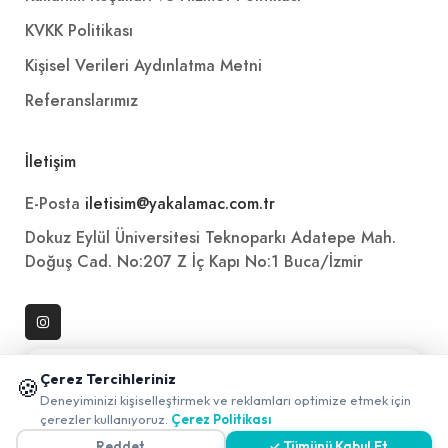
KVKK Politikası
Kişisel Verileri Aydınlatma Metni
Referanslarımız
İletişim
E-Posta
iletisim@yakalamac.com.tr
Dokuz Eylül Üniversitesi Teknoparkı Adatepe Mah.
Doğuş Cad. No:207 Z İç Kapı No:1 Buca/İzmir
📱 Mobil uygulamamızı keşfedin!
Çerez Tercihleriniz
🍪
✖
Deneyiminizi kişiselleştirmek ve reklamları optimize etmek için
0
çerezler kullanıyoruz.
Çerez Politikası
Reddet
✓ Tümünü Kabul Et