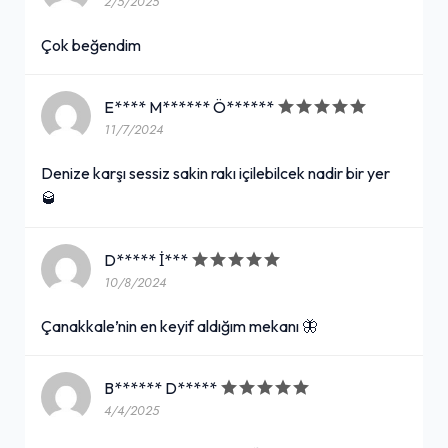
2/5/2025
Çok beğendim
E**** M****** Ö******
11/7/2024
Denize karşı sessiz sakin rakı içilebilcek nadir bir yer
🥃
D***** İ***
10/8/2024
Çanakkale’nin en keyif aldığım mekanı 🦋
B****** D*****
4/4/2025