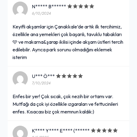
N***** B******
6/10/2024
Keyifli akşamlar için Çanakkale’de artık ilk tercihimiz,
özellikle ana yemekleri çok başarılı, tavuklu tabakları
🩵 ve makarna&şarap ikilisi içinde akşam üstleri tercih
edilebilir. Ayrıca park sorunu olmadığını eklemek
isterim
U*** Ö***
7/10/2024
Enfes bir yer! Çok sıcak, çok nezih bir ortamı var.
Mutfağı da çok iyi özellikle ızgaraları ve fettucinileri
enfes. Kısacası biz çok memnun kaldık:)
K**** Y**** E**** (******