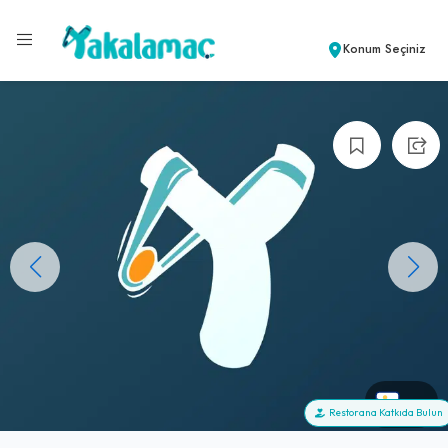
Konum Seçiniz
+0
Restorana Katkıda Bulun