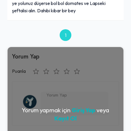
ye yolunuz düşerse bol bol domates ve Lapseki
şeftalisi alın. Dahibi kibar bir bey
1
Yorum Yap
Puanla
Yorum yapmak için
Giriş Yap
veya
Kayıt Ol