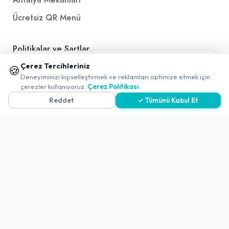
Ücretsiz QR Menü
Politikalar ve Şartlar
📱 Mobil uygulamamızı keşfedin!
Çerez Tercihleriniz
🍪
Çerez Politikası
✖
Deneyiminizi kişiselleştirmek ve reklamları optimize etmek için
0
çerezler kullanıyoruz.
Çerez Politikası
Gizlilik Politikası
Reddet
✓ Tümünü Kabul Et
Teslimat, İptal ve İade Politikası
Kullanım Koşulları ve Hizmet Politikası
KVKK Politikası
Kişisel Verileri Aydınlatma Metni
Referanslarımız
İletişim