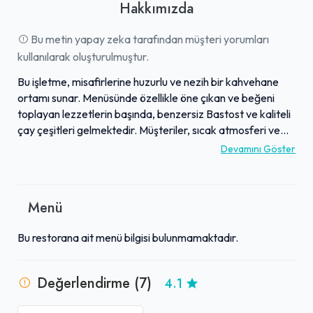
Hakkımızda
Bu metin yapay zeka tarafından müşteri yorumları
kullanılarak oluşturulmuştur.
Bu işletme, misafirlerine huzurlu ve nezih bir kahvehane
ortamı sunar. Menüsünde özellikle öne çıkan ve beğeni
toplayan lezzetlerin başında, benzersiz Bastost ve kaliteli
çay çeşitleri gelmektedir. Müşteriler, sıcak atmosferi ve
özenle hazırlanan ürünleriyle keyifli bir deneyim
Devamını Göster
yaşadıklarını belirtmektedir. İşletme, hem hızlı ve lezzetli
bir atıştırmalık arayanlar hem de dost sohbetleri eşliğinde
dinlendirici bir mola vermek isteyenler için ideal bir
Menü
buluşma noktasıdır. Ziyaretçilerine konforlu bir ortamda
kaliteli lezzetler sunarak, unutulmaz anlar yaşatmayı
Bu restorana ait menü bilgisi bulunmamaktadır.
hedefler.
Değerlendirme (7)
4.1