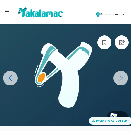
Konum Seçiniz
+0
Restorana Katkıda Bulun