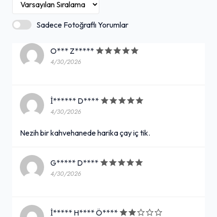
Sadece Fotoğraflı Yorumlar
O*** Z*****
4/30/2026
İ****** D****
4/30/2026
Nezih bir kahvehanede harika çay iç tik.
G***** D****
4/30/2026
İ***** H**** Ö****