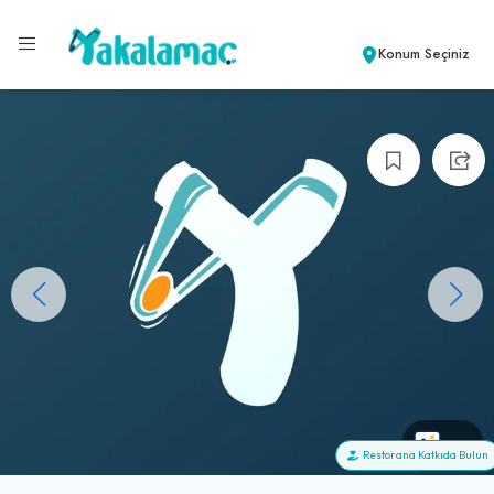
Konum Seçiniz
+0
Restorana Katkıda Bulun