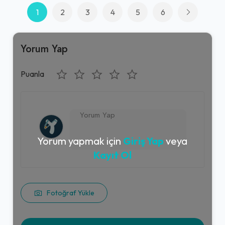
1
2
3
4
5
6
Yorum Yap
Puanla
Yorum yapmak için
Giriş Yap
veya
Kayıt Ol
Fotoğraf Yükle