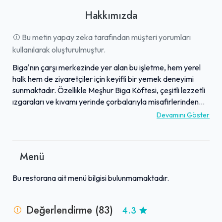
Hakkımızda
Bu metin yapay zeka tarafından müşteri yorumları
kullanılarak oluşturulmuştur.
Biga'nın çarşı merkezinde yer alan bu işletme, hem yerel
halk hem de ziyaretçiler için keyifli bir yemek deneyimi
sunmaktadır. Özellikle Meşhur Biga Köftesi, çeşitli lezzetli
ızgaraları ve kıvamı yerinde çorbalarıyla misafirlerinden
tam not almaktadır. Menüsünde sulu yemekler, özel imalat
Devamını Göster
ayranlar ve farklı tatlı seçenekleri de bulunan mekan,
damak zevkine düşkün olanları memnun etmektedir.
Samimi, güler yüzlü ve ilgili çalışanlarıyla sıcak bir atmosfer
Menü
yaratan işletme, temiz ve ferah ortamıyla da dikkat
çekmektedir. Açık hava oturma bölümüne de sahip olan bu
Bu restorana ait menü bilgisi bulunmamaktadır.
mekan, Sodexo gibi ödeme kolaylıkları ve genel olarak
uygun fiyatlarıyla da tercih edilmektedir.
Değerlendirme (83)
4.3