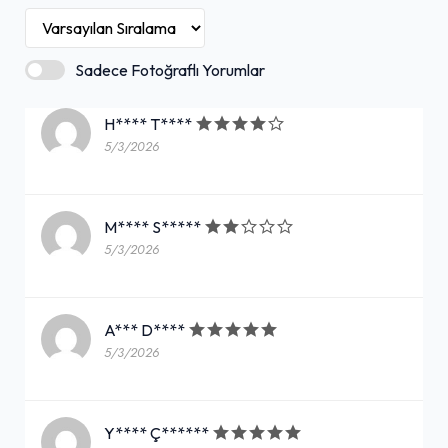
Sadece Fotoğraflı Yorumlar
H**** T****
5/3/2026
M**** S*****
5/3/2026
A*** D****
5/3/2026
Y**** Ç******