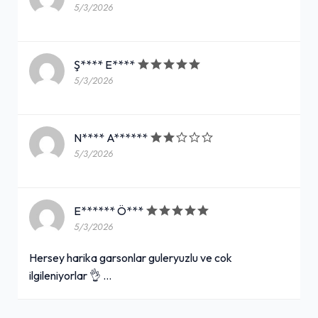
5/3/2026
Ş**** E****
5/3/2026
N**** A******
5/3/2026
E****** Ö***
5/3/2026
Hersey harika garsonlar guleryuzlu ve cok
ilgileniyorlar 👌 …