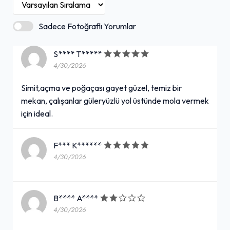
Sadece Fotoğraflı Yorumlar
S**** T*****
4/30/2026
Simit,açma ve poğaçası gayet güzel, temiz bir
mekan, çalışanlar güleryüzlü yol üstünde mola vermek
için ideal.
F*** K******
4/30/2026
B**** A****
4/30/2026