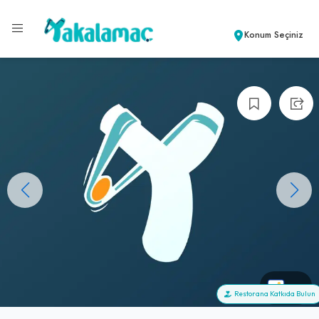
Konum Seçiniz
+0
Restorana Katkıda Bulun