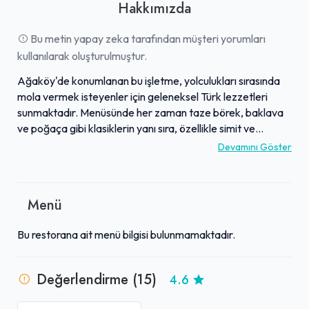
Hakkımızda
Bu metin yapay zeka tarafından müşteri yorumları
kullanılarak oluşturulmuştur.
Ağaköy'de konumlanan bu işletme, yolculukları sırasında
mola vermek isteyenler için geleneksel Türk lezzetleri
sunmaktadır. Menüsünde her zaman taze börek, baklava
ve poğaça gibi klasiklerin yanı sıra, özellikle simit ve
açmalarıyla da misafirlerden olumlu geri dönüşler
Devamını Göster
almaktadır. İşletme, sunduğu ürünlerin lezzetinin ve
kalitesinin yanı sıra temiz ortamıyla da dikkat çekmektedir.
Ziyaretçiler, güleryüzlü çalışanların sağladığı hizmetten
Menü
memnun kalmaktadır. Bu özellikleriyle, yol kenarında
dinlenme ve kısa bir mola verme ihtiyacı duyanlar için ideal
Bu restorana ait menü bilgisi bulunmamaktadır.
bir durak noktası olarak öne çıkmaktadır.
Değerlendirme (15)
4.6