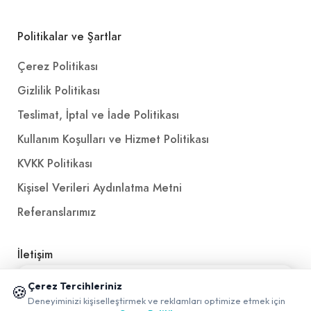
Politikalar ve Şartlar
Çerez Politikası
Gizlilik Politikası
Teslimat, İptal ve İade Politikası
Kullanım Koşulları ve Hizmet Politikası
KVKK Politikası
Kişisel Verileri Aydınlatma Metni
Referanslarımız
İletişim
E-Posta
iletisim@yakalamac.com.tr
📱 Mobil uygulamamızı keşfedin!
Çerez Tercihleriniz
🍪
✖
Deneyiminizi kişiselleştirmek ve reklamları optimize etmek için
Dokuz Eylül Üniversitesi Teknoparkı Adatepe Mah.
0