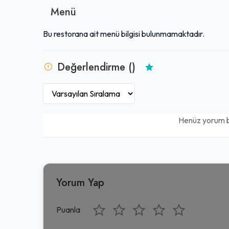
Menü
Bu restorana ait menü bilgisi bulunmamaktadır.
Değerlendirme ()
Henüz yorum 
Yorum Yap
Puanla