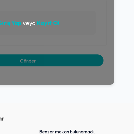
iriş Yap
veya
Kayıt Ol
ar
Benzer mekan bulunamadı.