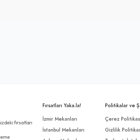
Fırsatları Yaka.la!
Politikalar ve Ş
İzmir Mekanları
Çerez Politikas
zdeki fırsatları
İstanbul Mekanları
Gizlilik Politika
ödeme