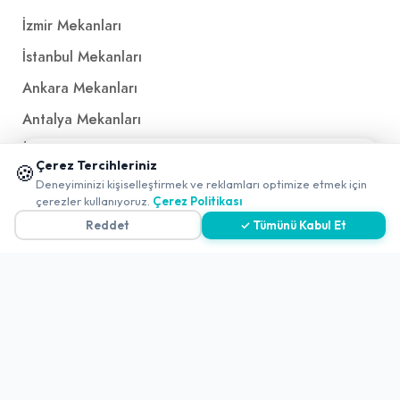
İzmir Mekanları
İstanbul Mekanları
Ankara Mekanları
Antalya Mekanları
Ücretsiz QR Menü
📱 Mobil uygulamamızı keşfedin!
Çerez Tercihleriniz
🍪
✖
Deneyiminizi kişiselleştirmek ve reklamları optimize etmek için
0
çerezler kullanıyoruz.
Çerez Politikası
Politikalar ve Şartlar
Reddet
✓ Tümünü Kabul Et
Çerez Politikası
Gizlilik Politikası
Teslimat, İptal ve İade Politikası
Kullanım Koşulları ve Hizmet Politikası
KVKK Politikası