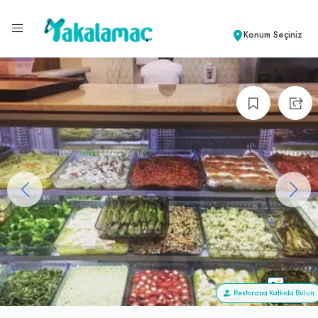
Konum Seçiniz
+4
Restorana Katkıda Bulun