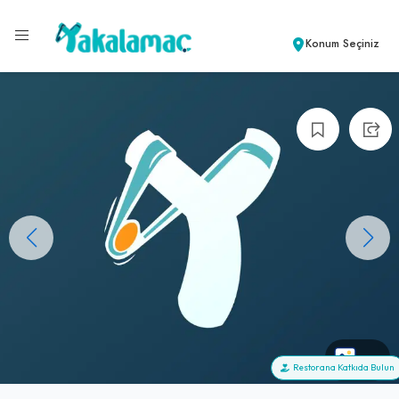
Konum Seçiniz
+0
Restorana Katkıda Bulun