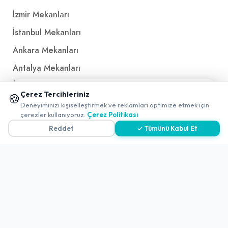
İzmir Mekanları
İstanbul Mekanları
Ankara Mekanları
Antalya Mekanları
Ücretsiz QR Menü
📱 Mobil uygulamamızı keşfedin!
Çerez Tercihleriniz
🍪
✖
Deneyiminizi kişiselleştirmek ve reklamları optimize etmek için
0
çerezler kullanıyoruz.
Çerez Politikası
Politikalar ve Şartlar
Reddet
✓ Tümünü Kabul Et
Çerez Politikası
Gizlilik Politikası
Teslimat, İptal ve İade Politikası
Kullanım Koşulları ve Hizmet Politikası
KVKK Politikası