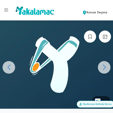
Konum Seçiniz
+0
Restorana Katkıda Bulun