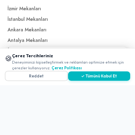
İzmir Mekanları
İstanbul Mekanları
Ankara Mekanları
Antalya Mekanları
Ücretsiz QR Menü
📱 Mobil uygulamamızı keşfedin!
Çerez Tercihleriniz
🍪
✖
Deneyiminizi kişiselleştirmek ve reklamları optimize etmek için
0
çerezler kullanıyoruz.
Çerez Politikası
Politikalar ve Şartlar
Reddet
✓ Tümünü Kabul Et
Çerez Politikası
Gizlilik Politikası
Teslimat, İptal ve İade Politikası
Kullanım Koşulları ve Hizmet Politikası
KVKK Politikası