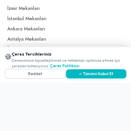
İzmir Mekanları
İstanbul Mekanları
Ankara Mekanları
Antalya Mekanları
Ücretsiz QR Menü
📱 Mobil uygulamamızı keşfedin!
Çerez Tercihleriniz
🍪
✖
Deneyiminizi kişiselleştirmek ve reklamları optimize etmek için
0
çerezler kullanıyoruz.
Çerez Politikası
Politikalar ve Şartlar
Reddet
✓ Tümünü Kabul Et
Çerez Politikası
Gizlilik Politikası
Teslimat, İptal ve İade Politikası
Kullanım Koşulları ve Hizmet Politikası
KVKK Politikası