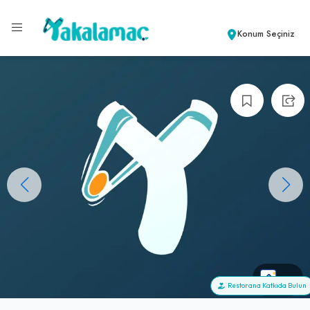
Konum Seçiniz
+0
Restorana Katkıda Bulun