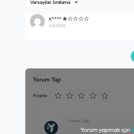
K****
6/6/2026
Yorum Yap
Puanla
Yorum yapmak için
G