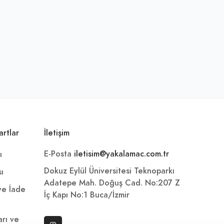
artlar
İletişim
E-Posta
iletisim@yakalamac.com.tr
ı
Dokuz Eylül Üniversitesi Teknoparkı
sı
Adatepe Mah. Doğuş Cad. No:207 Z
 ve İade
İç Kapı No:1 Buca/İzmir
arı ve