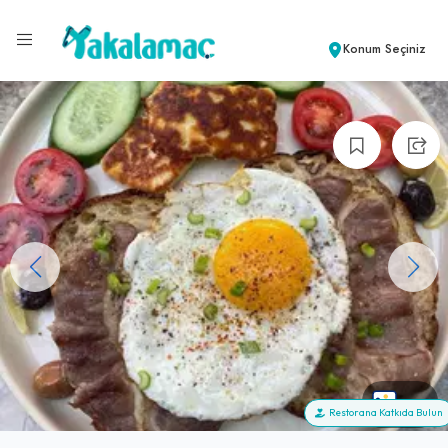
Konum Seçiniz
+11
Restorana Katkıda Bulun