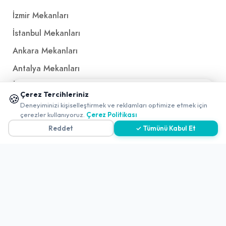
İzmir Mekanları
İstanbul Mekanları
Ankara Mekanları
Antalya Mekanları
Ücretsiz QR Menü
📱 Mobil uygulamamızı keşfedin!
Çerez Tercihleriniz
🍪
✖
Deneyiminizi kişiselleştirmek ve reklamları optimize etmek için
0
çerezler kullanıyoruz.
Çerez Politikası
Politikalar ve Şartlar
Reddet
✓ Tümünü Kabul Et
Çerez Politikası
Gizlilik Politikası
Teslimat, İptal ve İade Politikası
Kullanım Koşulları ve Hizmet Politikası
KVKK Politikası