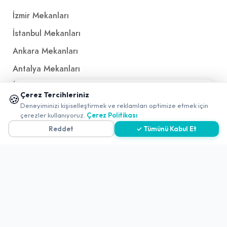
İzmir Mekanları
İstanbul Mekanları
Ankara Mekanları
Antalya Mekanları
Ücretsiz QR Menü
📱 Mobil uygulamamızı keşfedin!
Çerez Tercihleriniz
🍪
✖
Deneyiminizi kişiselleştirmek ve reklamları optimize etmek için
0
çerezler kullanıyoruz.
Çerez Politikası
Politikalar ve Şartlar
Reddet
✓ Tümünü Kabul Et
Çerez Politikası
Gizlilik Politikası
Teslimat, İptal ve İade Politikası
Kullanım Koşulları ve Hizmet Politikası
KVKK Politikası