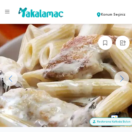
Konum Seçiniz
+8
Restorana Katkıda Bulun