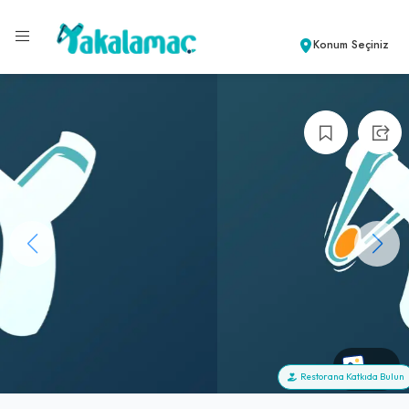
Konum Seçiniz
+0
Restorana Katkıda Bulun