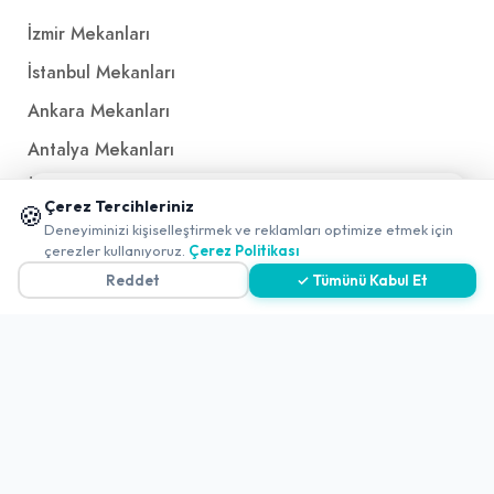
İzmir Mekanları
İstanbul Mekanları
Ankara Mekanları
Antalya Mekanları
Ücretsiz QR Menü
📱 Mobil uygulamamızı keşfedin!
Çerez Tercihleriniz
🍪
✖
Deneyiminizi kişiselleştirmek ve reklamları optimize etmek için
0
çerezler kullanıyoruz.
Çerez Politikası
Politikalar ve Şartlar
Reddet
✓ Tümünü Kabul Et
Çerez Politikası
Gizlilik Politikası
Teslimat, İptal ve İade Politikası
Kullanım Koşulları ve Hizmet Politikası
KVKK Politikası