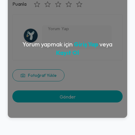
Puanla
Yorum yapmak için
Giriş Yap
veya
Kayıt Ol
Fotoğraf Yükle