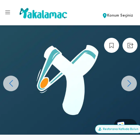
Konum Seçiniz
+0
Restorana Katkıda Bulun