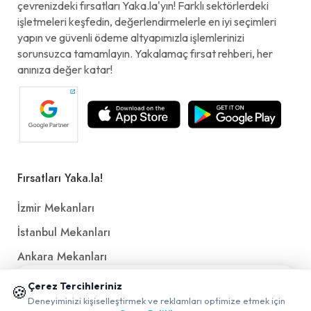
çevrenizdeki fırsatları Yaka.la'yın! Farklı sektörlerdeki
işletmeleri keşfedin, değerlendirmelerle en iyi seçimleri
yapın ve güvenli ödeme altyapımızla işlemlerinizi
sorunsuzca tamamlayın. Yakalamaç fırsat rehberi, her
anınıza değer katar!
Fırsatları Yaka.la!
İzmir Mekanları
İstanbul Mekanları
Ankara Mekanları
Antalya Mekanları
📱 Mobil uygulamamızı keşfedin!
Çerez Tercihleriniz
🍪
✖
Deneyiminizi kişiselleştirmek ve reklamları optimize etmek için
Ücretsiz QR Menü
0