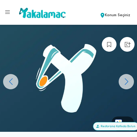
Konum Seçiniz
+0
Restorana Katkıda Bulun