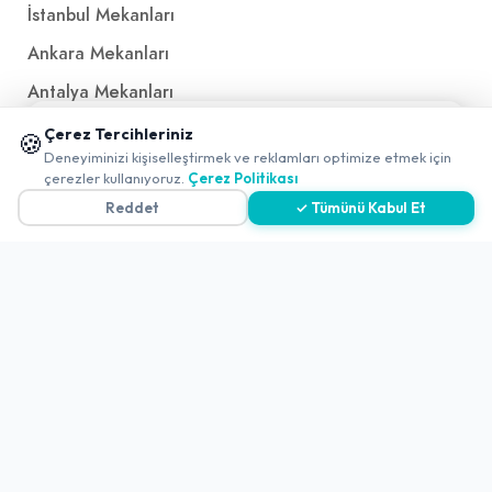
İstanbul Mekanları
Ankara Mekanları
Antalya Mekanları
Ücretsiz QR Menü
📱 Mobil uygulamamızı keşfedin!
Çerez Tercihleriniz
🍪
✖
Deneyiminizi kişiselleştirmek ve reklamları optimize etmek için
0
çerezler kullanıyoruz.
Çerez Politikası
Politikalar ve Şartlar
Reddet
✓ Tümünü Kabul Et
Çerez Politikası
Gizlilik Politikası
Teslimat, İptal ve İade Politikası
Kullanım Koşulları ve Hizmet Politikası
KVKK Politikası
Kişisel Verileri Aydınlatma Metni
Referanslarımız