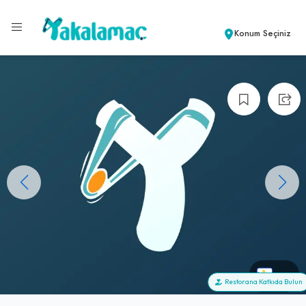
Konum Seçiniz
+0
Restorana Katkıda Bulun