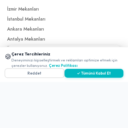
İzmir Mekanları
İstanbul Mekanları
Ankara Mekanları
Antalya Mekanları
Ücretsiz QR Menü
📱 Mobil uygulamamızı keşfedin!
Çerez Tercihleriniz
🍪
✖
Deneyiminizi kişiselleştirmek ve reklamları optimize etmek için
0
çerezler kullanıyoruz.
Çerez Politikası
Politikalar ve Şartlar
Reddet
✓ Tümünü Kabul Et
Çerez Politikası
Gizlilik Politikası
Teslimat, İptal ve İade Politikası
Kullanım Koşulları ve Hizmet Politikası
KVKK Politikası