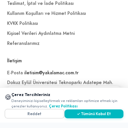
Teslimat, İptal ve İade Politikası
Kullanım Koşulları ve Hizmet Politikası
KVKK Politikası
Kişisel Verileri Aydınlatma Metni
Referanslarımız
İletişim
E-Posta
iletisim@yakalamac.com.tr
Dokuz Eylül Üniversitesi Teknoparkı Adatepe Mah.
Doğuş Cad. No:207 Z İç Kapı No:1 Buca/İzmir
📱 Mobil uygulamamızı keşfedin!
Çerez Tercihleriniz
🍪
✖
Deneyiminizi kişiselleştirmek ve reklamları optimize etmek için
0
çerezler kullanıyoruz.
Çerez Politikası
Reddet
✓ Tümünü Kabul Et