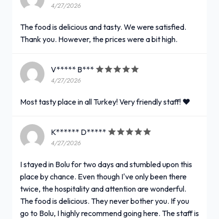
4/27/2026
The food is delicious and tasty. We were satisfied.
Thank you. However, the prices were a bit high.
V***** B***
4/27/2026
Most tasty place in all Turkey! Very friendly staff! ❤️
K****** D*****
4/27/2026
I stayed in Bolu for two days and stumbled upon this
place by chance. Even though I've only been there
twice, the hospitality and attention are wonderful.
The food is delicious. They never bother you. If you
go to Bolu, I highly recommend going here. The staff is