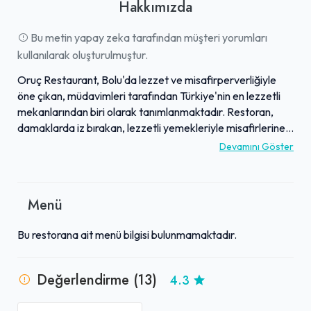
Hakkımızda
Bu metin yapay zeka tarafından müşteri yorumları
kullanılarak oluşturulmuştur.
Oruç Restaurant, Bolu'da lezzet ve misafirperverliğiyle
öne çıkan, müdavimleri tarafından Türkiye'nin en lezzetli
mekanlarından biri olarak tanımlanmaktadır. Restoran,
damaklarda iz bırakan, lezzetli yemekleriyle misafirlerine
unutulmaz bir mutfak deneyimi sunar. Mekanın güler yüzlü,
Devamını Göster
ilgili ve samimi personeli, her ziyaretçiye sıcak bir
karşılama ve kusursuz bir hizmet deneyimi yaşatmaktadır.
Özellikle Merci Ek çorbası, pide, süzme yoğurt ve kaymaklı
Menü
ekmek kadayıfı gibi özgün lezzetleri, taze ve sıcak çay
ikramıyla birleşerek gerçek bir ziyafet sunmaktadır.
Bu restorana ait menü bilgisi bulunmamaktadır.
Misafirler, burada huzurlu ve keyifli anlar yaşarken,
aldıkları hizmetin kalitesinden ve genel olarak uygun
fiyatlandırmadan duydukları memnuniyeti dile
Değerlendirme (13)
4.3
getirmektedir. Oruç Restaurant, Bolu'yu ziyaret edenler
için şiddetle tavsiye edilen, kaçırılmaması gereken özel bir