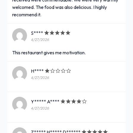
welcomed. The food was also delicious. I highly
recommend it.
S****
4/27/2026
This restaurant gives me motivation.
H****
4/27/2026
Y***** A****
4/27/2026
Z***** H***** D******