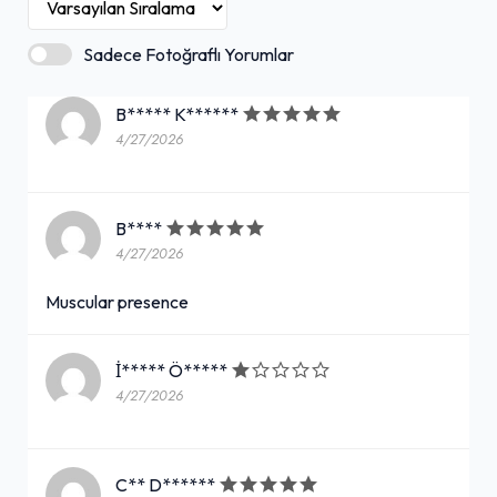
duraktır.
Sadece Fotoğraflı Yorumlar
B***** K******
4/27/2026
B****
4/27/2026
Muscular presence
İ***** Ö*****
4/27/2026
C** D******