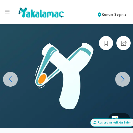
Konum Seçiniz
+0
Restorana Katkıda Bulun