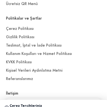
Ücretsiz QR Menü
Politikalar ve Şartlar
Çerez Politikası
Gizlilik Politikası
Teslimat, İptal ve İade Politikası
Kullanım Koşulları ve Hizmet Politikası
KVKK Politikası
Kişisel Verileri Aydınlatma Metni
Referanslarımız
İletişim
E-Posta
iletisim@yakalamac.com.tr
📱 Mobil uygulamamızı keşfedin!
Çerez Tercihleriniz