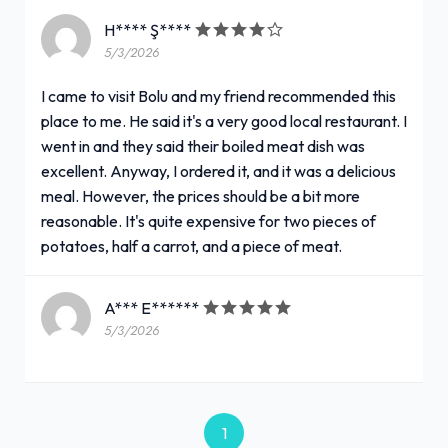
H**** Ş****
5/3/2026
I came to visit Bolu and my friend recommended this
place to me. He said it's a very good local restaurant. I
went in and they said their boiled meat dish was
excellent. Anyway, I ordered it, and it was a delicious
meal. However, the prices should be a bit more
reasonable. It's quite expensive for two pieces of
potatoes, half a carrot, and a piece of meat.
A*** E******
5/3/2026
1