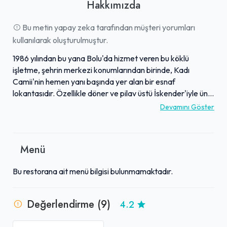
Hakkımızda
Bu metin yapay zeka tarafından müşteri yorumları
kullanılarak oluşturulmuştur.
1986 yılından bu yana Bolu'da hizmet veren bu köklü
işletme, şehrin merkezi konumlarından birinde, Kadı
Camii'nin hemen yanı başında yer alan bir esnaf
lokantasıdır. Özellikle döner ve pilav üstü İskender'iyle ün
kazanmış olsa da, menüsünde taze ve lezzetli ev
Devamını Göster
yemekleri ile geleneksel et yemeklerine de geniş yer
vermektedir. Yıllar boyunca kalitesinden ödün vermeden,
misafirlerine yöresel lezzetleri ve taze ürünleri sunmayı
Menü
sürdürmüştür. Zengin menüsü, damaklara hitap eden
lezzetleri ve merkezi konumuyla hem yerel halkın hem de
Bu restorana ait menü bilgisi bulunmamaktadır.
şehri ziyaret edenlerin favori duraklarından biri haline
gelmiştir.
Değerlendirme (9)
4.2