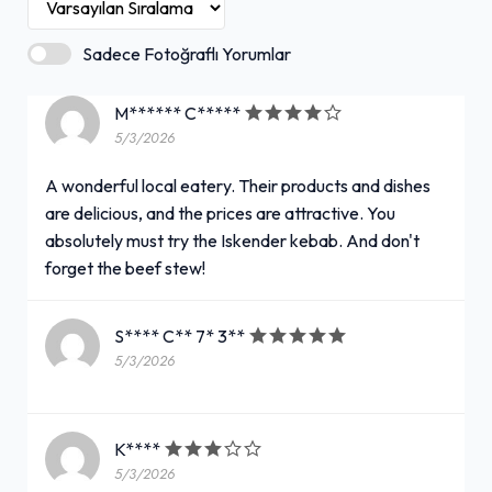
Sadece Fotoğraflı Yorumlar
M****** C*****
5/3/2026
A wonderful local eatery. Their products and dishes
are delicious, and the prices are attractive. You
absolutely must try the Iskender kebab. And don't
forget the beef stew!
S**** C** 7* 3**
5/3/2026
K****
5/3/2026