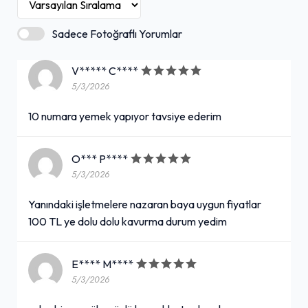
Sadece Fotoğraflı Yorumlar
V***** C****
5/3/2026
10 numara yemek yapıyor tavsiye ederim
O*** P****
5/3/2026
Yanındaki işletmelere nazaran baya uygun fiyatlar
100 TL ye dolu dolu kavurma durum yedim
E**** M****
5/3/2026