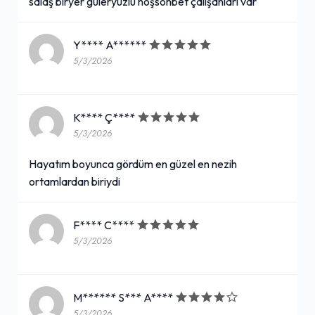
salaş biryer güleryüzlü hoşsohbet çalışanları var
Y**** A******
5/3/2026
K**** Ç****
5/3/2026
Hayatım boyunca gördüm en güzel en nezih
ortamlardan biriydi
F**** C****
5/3/2026
M****** S*** A****
5/3/2026