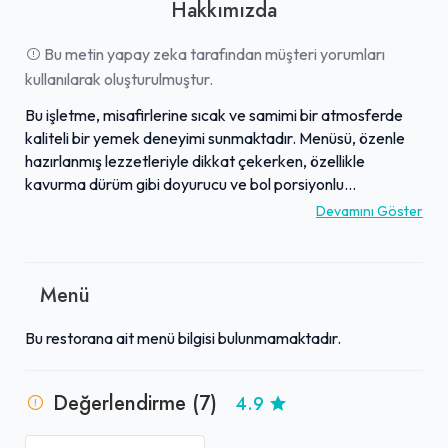
Hakkımızda
Bu metin yapay zeka tarafından müşteri yorumları
kullanılarak oluşturulmuştur.
Bu işletme, misafirlerine sıcak ve samimi bir atmosferde
kaliteli bir yemek deneyimi sunmaktadır. Menüsü, özenle
hazırlanmış lezzetleriyle dikkat çekerken, özellikle
kavurma dürüm gibi doyurucu ve bol porsiyonlu
seçenekleriyle beğeni toplamaktadır. Sunduğu yüksek
Devamını Göster
kaliteye rağmen çevredeki işletmelere kıyasla oldukça
uygun fiyat politikası izlemesi, müşteri memnuniyetini
artırmaktadır. Güler yüzlü ve hoşsohbet çalışanları
Menü
sayesinde misafirler, kendilerini evlerinde hissederek
keyifli vakit geçirmektedir. Hem lezzetli yemekleri hem de
Bu restorana ait menü bilgisi bulunmamaktadır.
sıcakkanlı ve nezih ortamıyla, uygun fiyata kaliteli bir
yemek arayanların tercih ettiği bir adrestir.
Değerlendirme (7)
4.9