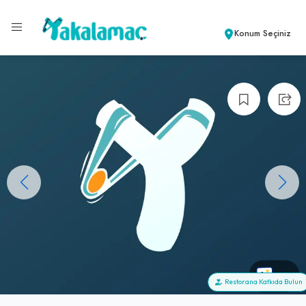
Konum Seçiniz
+0
Restorana Katkıda Bulun