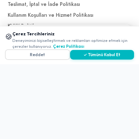
Teslimat, İptal ve İade Politikası
Kullanım Koşulları ve Hizmet Politikası
KVKK Politikası
📱 Mobil uygulamamızı keşfedin!
Çerez Tercihleriniz
🍪
Kişisel Verileri Aydınlatma Metni
✖
Deneyiminizi kişiselleştirmek ve reklamları optimize etmek için
0
çerezler kullanıyoruz.
Çerez Politikası
Referanslarımız
Reddet
✓ Tümünü Kabul Et
İletişim
E-Posta
iletisim@yakalamac.com.tr
Dokuz Eylül Üniversitesi Teknoparkı Adatepe Mah.
Doğuş Cad. No:207 Z İç Kapı No:1 Buca/İzmir