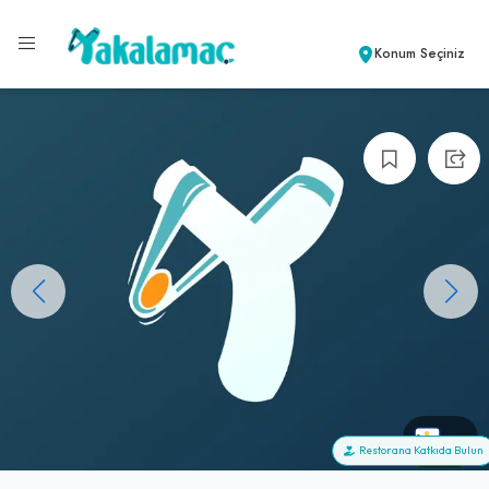
Konum Seçiniz
+1
Restorana Katkıda Bulun