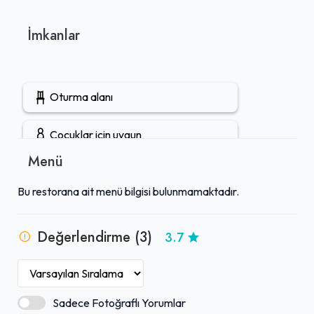
İmkanlar
Oturma alanı
Çocuklar için uygun
Menü
Öğle yemeği servisi
Bu restorana ait menü bilgisi bulunmamaktadır.
Gel-Al mevcut
Değerlendirme (3)
3.7
Sadece Fotoğraflı Yorumlar