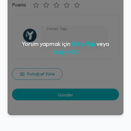
Puanla
Yorum yapmak için
Giriş Yap
veya
Kayıt Ol
Fotoğraf Yükle