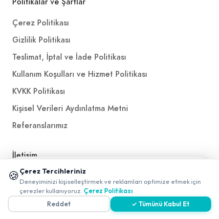
Politikalar ve Şartlar
Çerez Politikası
Gizlilik Politikası
Teslimat, İptal ve İade Politikası
Kullanım Koşulları ve Hizmet Politikası
KVKK Politikası
Kişisel Verileri Aydınlatma Metni
Referanslarımız
İletişim
📱 Mobil uygulamamızı keşfedin!
Çerez Tercihleriniz
🍪
E-Posta
iletisim@yakalamac.com.tr
✖
Deneyiminizi kişiselleştirmek ve reklamları optimize etmek için
0
çerezler kullanıyoruz.
Çerez Politikası
Dokuz Eylül Üniversitesi Teknoparkı Adatepe Mah.
Doğuş Cad. No:207 Z İç Kapı No:1 Buca/İzmir
Reddet
✓ Tümünü Kabul Et