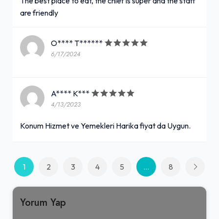
The best place to eat, the chief is super and the staff
are friendly
O**** T******
6/17/2024
A**** K***
4/13/2023
Konum Hizmet ve Yemekleri Harika fiyat da Uygun.
1
2
3
4
5
...
8
Yorum Yap