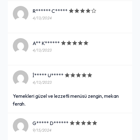
R****** C*****
4/13/2024
A** K******
4/13/2023
İ***** U*****
4/13/2023
Yemekleri güzel ve lezzetli menüsü zengin, mekan
ferah.
G***** D******
9/15/2024