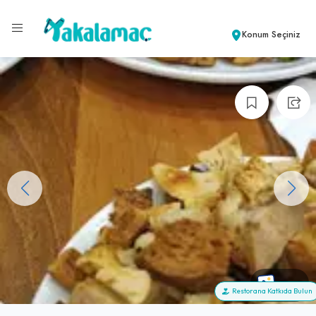
Konum Seçiniz
+70
Restorana Katkıda Bulun