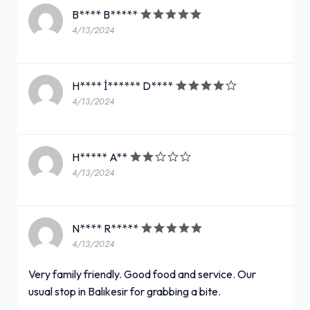
B**** B*****
4/13/2024
H**** İ****** D****
4/13/2024
H***** A**
4/13/2024
N**** R*****
4/13/2024
Very family friendly. Good food and service. Our
usual stop in Balıkesir for grabbing a bite.