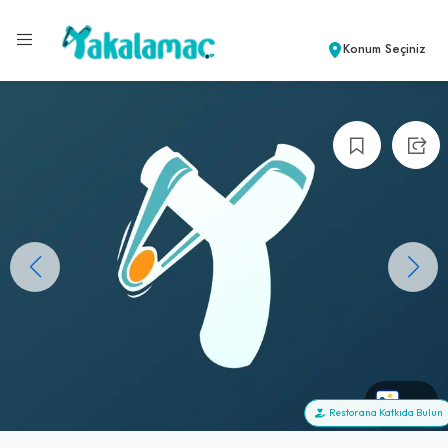
Konum Seçiniz
+0
Restorana Katkıda Bulun