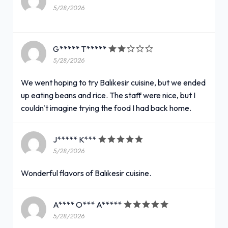
5/28/2026
G***** T*****
5/28/2026
We went hoping to try Balıkesir cuisine, but we ended
up eating beans and rice. The staff were nice, but I
couldn't imagine trying the food I had back home.
J***** K***
5/28/2026
Wonderful flavors of Balıkesir cuisine.
A**** O*** A*****
5/28/2026