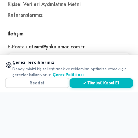
Kişisel Verileri Aydınlatma Metni
Referanslarımız
İletişim
E-Posta
iletisim@yakalamac.com.tr
Dokuz Eylül Üniversitesi Teknoparkı Adatepe Mah.
📱 Mobil uygulamamızı keşfedin!
Çerez Tercihleriniz
🍪
Doğuş Cad. No:207 Z İç Kapı No:1 Buca/İzmir
✖
Deneyiminizi kişiselleştirmek ve reklamları optimize etmek için
0
çerezler kullanıyoruz.
Çerez Politikası
Reddet
✓ Tümünü Kabul Et
2026 ©
Yakala
. All rights reserved.