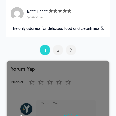
E*** H****
5/28/2026
The only address for delicious food and cleanliness 👍
1
2
Yorum Yap
Puanla