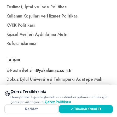
Teslimat, İptal ve İade Politikası
Kullanım Koşulları ve Hizmet Politikası
KVKK Politikası
Kişisel Verileri Aydınlatma Metni
Referanslarımız
İletişim
E-Posta
iletisim@yakalamac.com.tr
Dokuz Eylül Üniversitesi Teknoparkı Adatepe Mah.
Doğuş Cad. No:207 Z İç Kapı No:1 Buca/İzmir
📱 Mobil uygulamamızı keşfedin!
Çerez Tercihleriniz
🍪
✖
Deneyiminizi kişiselleştirmek ve reklamları optimize etmek için
0
çerezler kullanıyoruz.
Çerez Politikası
Reddet
✓ Tümünü Kabul Et