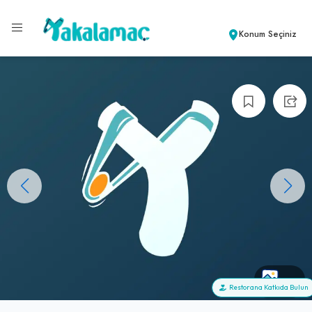
Konum Seçiniz
+0
Restorana Katkıda Bulun