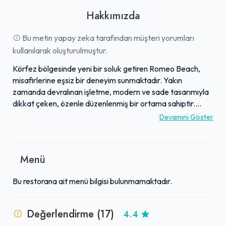
Hakkımızda
Bu metin yapay zeka tarafından müşteri yorumları
kullanılarak oluşturulmuştur.
Körfez bölgesinde yeni bir soluk getiren Romeo Beach,
misafirlerine eşsiz bir deneyim sunmaktadır. Yakın
zamanda devralınan işletme, modern ve sade tasarımıyla
dikkat çeken, özenle düzenlenmiş bir ortama sahiptir.
Misafirler için bolca oturma alanı, hesaplı pavilyonlar ve
Devamını Göster
temiz denizi ile konforlu bir keyif alanı sunulmaktadır.
Müşteri memnuniyetini ön planda tutan işletme, güler yüzlü
ekibi ve sınırsız hizmet anlayışıyla takdir toplamaktadır.
Menü
Sunulan lezzetli yiyecek ve içeceklerin yanı sıra, uygun ve
bölge ortalamasının altında seyreden fiyatları ile de öne
Bu restorana ait menü bilgisi bulunmamaktadır.
çıkmaktadır. Ayrıca, çalan House ve Deep Electro/Chill
müzikler ambiyansı tamamlarken, aileler için de ideal bir
kaçış noktası sunmaktadır.
Değerlendirme (17)
4.4