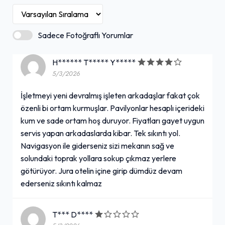
Sadece Fotoğraflı Yorumlar
H****** T***** Y*****
5/3/2026
İşletmeyi yeni devralmış işleten arkadaşlar fakat çok
özenli bi ortam kurmuşlar. Pavilyonlar hesaplı içerideki
kum ve sade ortam hoş duruyor. Fiyatları gayet uygun
servis yapan arkadaslarda kibar. Tek sıkıntı yol.
Navigasyon ile giderseniz sizi mekanın sağ ve
solundaki toprak yollara sokup çıkmaz yerlere
götürüyor. Jura otelin içine girip dümdüz devam
ederseniz sıkıntı kalmaz
T*** D****