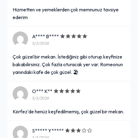
Hizmetten ve yemeklerden çok memnunuz tavsiye
ederim
A**** B****
5/3/2026
Çok güzel bir mekan. İstediğiniz gibi oturup keyfinize
bakabilirsiniz. Çok fazla oturacak yer var. Romeonun
yanındaki kafe de çok güzel. 🏖
O*** K**
5/3/2026
Körfez'de henüz keşfedilmemiş, çok güzel bir mekan.
S***** Y*****
5/3/2026