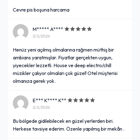
Cevre pis boşuna harcama
M***** A****
5/3/2026
Henüz yeni açılmış olmalarına rağmen müthiş bir
ambians yaratmışlar. Fiyatlar gerçekten uygun,
yiyecekler lezzetli. House ve deep electro/chill
müzikler çalıyor olmaları çok güzel! Otel müşterisi
olmanıza gerek yok.
E*** K**** K**
5/3/2026
Bu bölgede gidilebilecek en güzel yerlerden biri.
Herkese tavsiye ederim. Özenle yapılmış bir mekân .