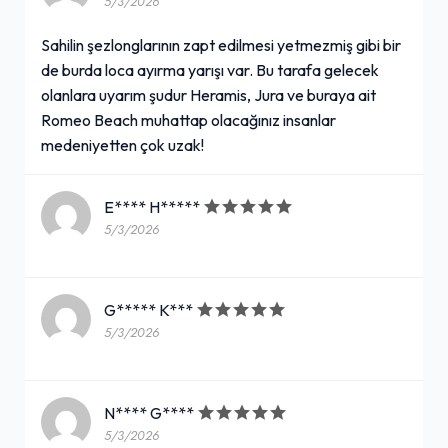
5/3/2026
Sahilin şezlonglarının zapt edilmesi yetmezmiş gibi bir
de burda loca ayırma yarışı var. Bu tarafa gelecek
olanlara uyarım şudur Heramis, Jura ve buraya ait
Romeo Beach muhattap olacağınız insanlar
medeniyetten çok uzak!
E**** H*****
5/3/2026
G***** K***
5/3/2026
N**** G****
5/3/2026