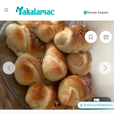
Konum Seçiniz
+25
Restorana Katkıda Bulun