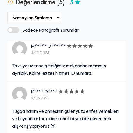
Değerlendirme (5)
5
Sadece Fotoğraflı Yorumlar
M***** Ö******
3/18/2025
Tavsiye üzerine geldiğimiz mekandan memnun
ayrıldık. Kalite lezzet hizmet 10 numara.
K**** D****
3/18/2025
Tuğba hanım ve annesinin güler yüzü enfes yemekleri
ve hijyenik ortam içiniz rahat bi şekilde güvenerek
alışveriş yapıyoruz 😍