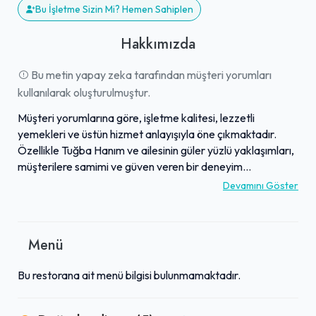
Bu İşletme Sizin Mi? Hemen Sahiplen
Hakkımızda
Bu metin yapay zeka tarafından müşteri yorumları
kullanılarak oluşturulmuştur.
Müşteri yorumlarına göre, işletme kalitesi, lezzetli
yemekleri ve üstün hizmet anlayışıyla öne çıkmaktadır.
Özellikle Tuğba Hanım ve ailesinin güler yüzlü yaklaşımları,
müşterilere samimi ve güven veren bir deneyim
sunmaktadır. Mekanın hijyenik ve temiz ortamı,
Devamını Göster
ziyaretçilerin iç rahatlığıyla tercih etmesini sağlamaktadır.
Sunulan ürünlerin hem uygun fiyatlı hem de enfes lezzetli
olması, burayı kesinlikle ziyaret edilmesi gereken bir yer
Menü
haline getirmektedir. Genel olarak, işini layıkıyla yapan,
tavsiye edilen ve her yönüyle memnuniyet sağlayan bir
Bu restorana ait menü bilgisi bulunmamaktadır.
müessese olarak tanınmaktadır.