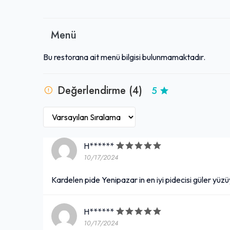
Menü
Bu restorana ait menü bilgisi bulunmamaktadır.
Değerlendirme (4)
5
H******
10/17/2024
Kardelen pide Yenipazar in en iyi pidecisi güler yü
H******
10/17/2024