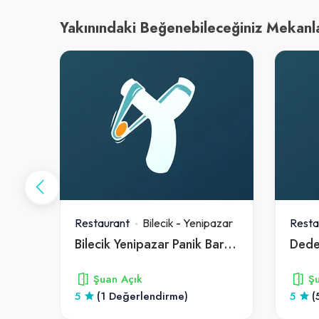
Yakınındaki Beğenebileceğiniz Mekanl
zar
Restaurant
Bilecik
-
Yenipazar
Resta
Bilecik Yenipazar Panik Bar Kapı Fiyatları
Dede
Şuan Açık
Şu
5
(1 Değerlendirme)
5
(