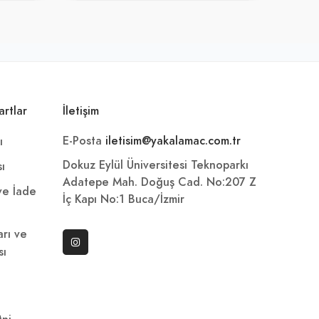
artlar
İletişim
E-Posta
iletisim@yakalamac.com.tr
ı
Dokuz Eylül Üniversitesi Teknoparkı
sı
Adatepe Mah. Doğuş Cad. No:207 Z
 ve İade
İç Kapı No:1 Buca/İzmir
arı ve
sı