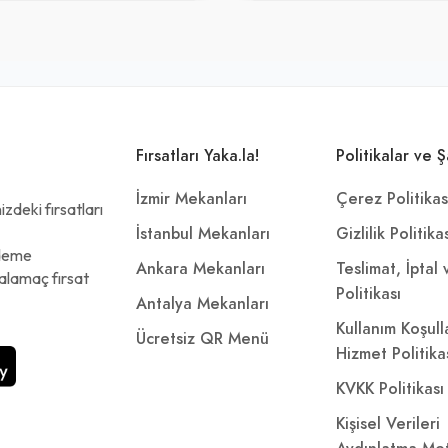
Fırsatları Yaka.la!
Politikalar ve Ş
İzmir Mekanları
Çerez Politikas
zdeki fırsatları
İstanbul Mekanları
Gizlilik Politika
ödeme
Ankara Mekanları
Teslimat, İptal
alamaç fırsat
Politikası
Antalya Mekanları
Kullanım Koşull
Ücretsiz QR Menü
Hizmet Politika
KVKK Politikası
Kişisel Verileri