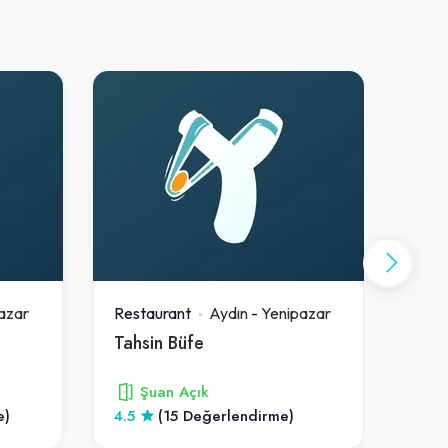
azar
Restaurant
Aydın
-
Yenipazar
Rest
Tahsin Büfe
Zey
Şuan Açık
e)
4.5
(15 Değerlendirme)
4.6