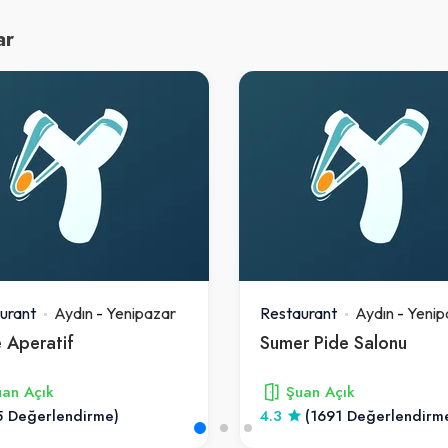
ar
urant
Aydın
-
Yenipazar
Restaurant
Aydın
-
Yenip
 Aperatif
Sumer Pide Salonu
an Açık
Şuan Açık
5 Değerlendirme)
4.3
(1691 Değerlendirm