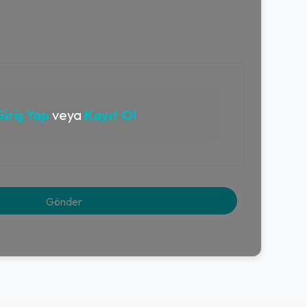
iriş Yap
veya
Kayıt Ol