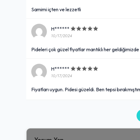
Samimi içten ve lezzetli
H******
10/17/2024
Pideleri çok güzel fiyatlar mantıklı her geldiğimizd
H******
10/17/2024
Fiyatları uygun. Pidesi güzeldi. Ben tepsi bırakmıştı
Yorum Yap