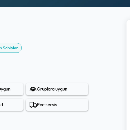
n Sahiplen
 uygun
Gruplara uygun
ut
Eve servis