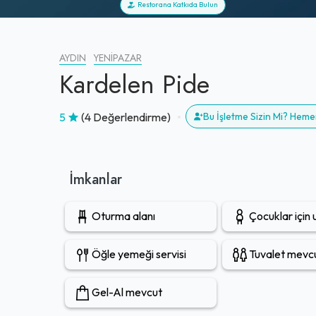
Restorana Katkıda Bulun
AYDIN
YENIPAZAR
Kardelen Pide
5
(4 Değerlendirme)
Bu İşletme Sizin Mi? Heme
İmkanlar
Oturma alanı
Çocuklar için
Öğle yemeği servisi
Tuvalet mevc
Gel-Al mevcut