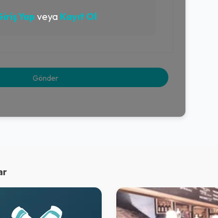
iriş Yap
veya
Kayıt Ol
ar