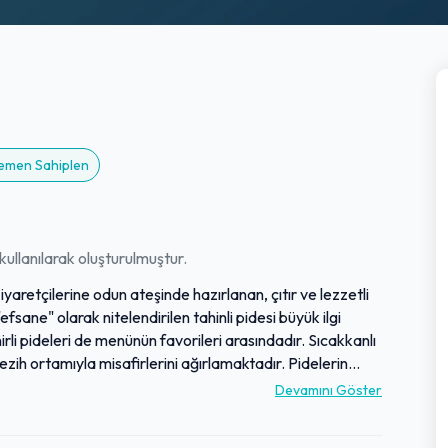
Hemen Sahiplen
ullanılarak oluşturulmuştur.
yaretçilerine odun ateşinde hazırlanan, çıtır ve lezzetli
sane" olarak nitelendirilen tahinli pidesi büyük ilgi
rli pideleri de menünün favorileri arasındadır. Sıcakkanlı
ezih ortamıyla misafirlerini ağırlamaktadır. Pidelerin
mekte, bu da genel memnuniyeti artırmaktadır. Makul
Devamını Göster
ite ve lezzet dengesiyle pek çok ziyaretçiden tam not