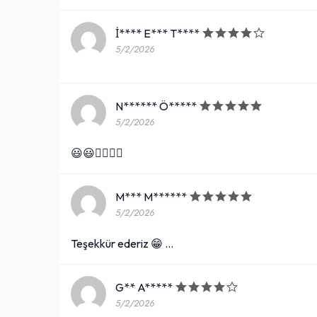
İ**** E*** T****
5/2/2026
N****** Ö*****
5/2/2026
😃😃👍🏻👍🏻
M*** M******
5/2/2026
Teşekkür ederiz 😁 …
G** A*****
5/2/2026