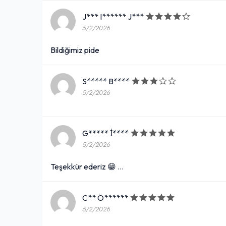
J*** I****** J***
5/2/2026
Bildiğimiz pide
S***** B****
5/2/2026
G***** İ****
5/2/2026
Teşekkür ederiz 😁 …
C** Ö******
5/2/2026