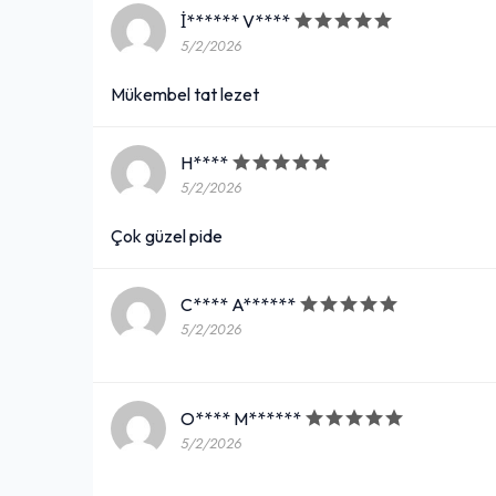
İ****** V****
5/2/2026
Mükembel tat lezet
H****
5/2/2026
Çok güzel pide
C**** A******
5/2/2026
O**** M******
5/2/2026