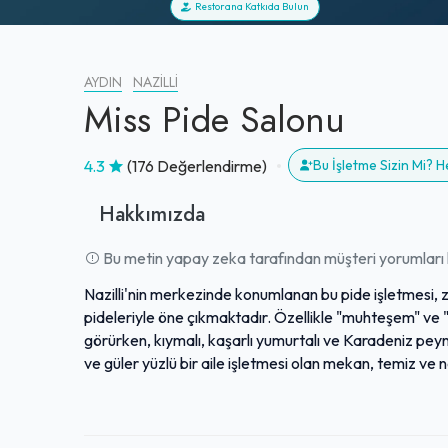
Restorana Katkıda Bulun
AYDIN
NAZILLI
Miss Pide Salonu
4.3
(176 Değerlendirme)
Bu İşletme Sizin Mi? 
Hakkımızda
Bu metin yapay zeka tarafından müşteri yorumları k
Nazilli'nin merkezinde konumlanan bu pide işletmesi, zi
pideleriyle öne çıkmaktadır. Özellikle "muhteşem" ve "ef
görürken, kıymalı, kaşarlı yumurtalı ve Karadeniz peyni
ve güler yüzlü bir aile işletmesi olan mekan, temiz ve n
yanında özenle hazırlanmış taze salatalar ikram edil
fiyatlarıyla dikkat çeken işletme, sunduğu yüksek kal
almaktadır.