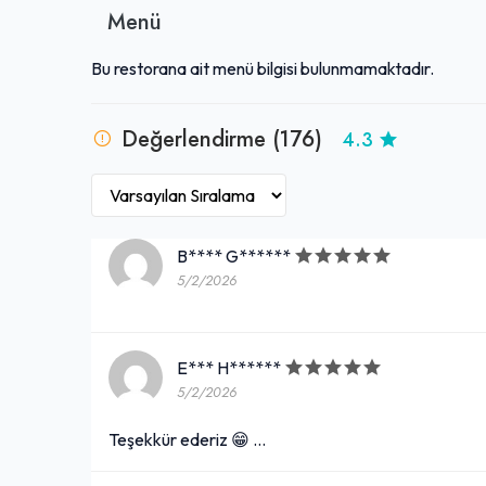
Menü
Bu restorana ait menü bilgisi bulunmamaktadır.
Değerlendirme (176)
4.3
B**** G******
5/2/2026
E*** H******
5/2/2026
Teşekkür ederiz 😁 …