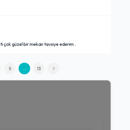
zeti çok güzel bir mekan tavsiye ederim .
5
...
13