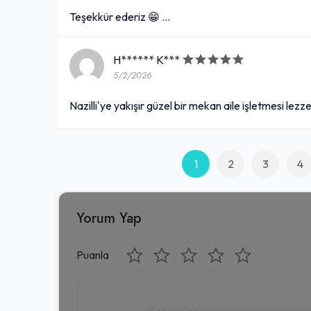
Teşekkür ederiz 😁 …
H****** K***
5/2/2026
Nazilli'ye yakışır güzel bir mekan aile işletmesi lez
1
2
3
4
Yorum Yap
Puanla