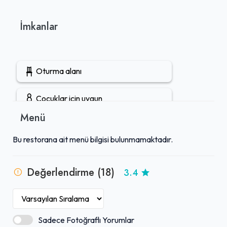
İmkanlar
Oturma alanı
Çocuklar için uygun
Menü
Açık hava oturma alanı
Bu restorana ait menü bilgisi bulunmamaktadır.
Öğle yemeği servisi
Değerlendirme (18)
3.4
Eve servis
Gel-Al mevcut
Sadece Fotoğraflı Yorumlar