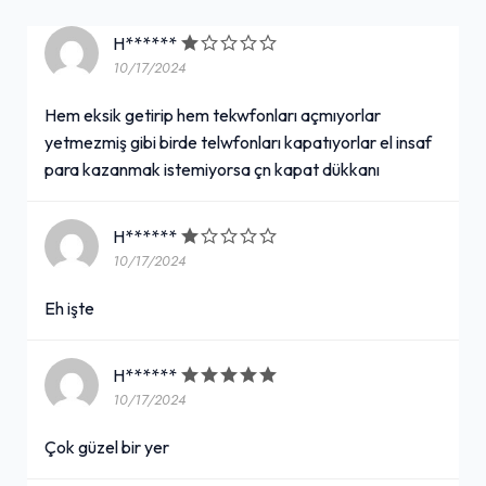
H******
10/17/2024
Hem eksik getirip hem tekwfonları açmıyorlar
yetmezmiş gibi birde telwfonları kapatıyorlar el insaf
para kazanmak istemiyorsa çn kapat dükkanı
H******
10/17/2024
Eh işte
H******
10/17/2024
Çok güzel bir yer