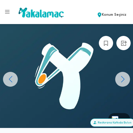
Konum Seçiniz
+0
Restorana Katkıda Bulun