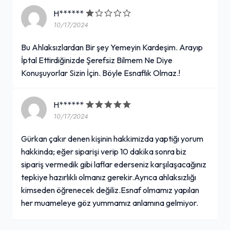
H******
10/17/2024
Bu Ahlaksızlardan Bir şey Yemeyin Kardeşim. Arayıp
İptal Ettirdiğinizde Şerefsiz Bilmem Ne Diye
Konuşuyorlar Sizin İçin. Böyle Esnaflık Olmaz.!
H******
10/17/2024
Gürkan çakır denen kişinin hakkimizda yaptiğı yorum
hakkinda; eğer siparişi verip 10 dakika sonra biz
sipariş vermedik gibi laflar ederseniz karşılaşacağınız
tepkiye hazırlıklı olmanız gerekir.Ayrıca ahlaksızlığı
kimseden öğrenecek değiliz.Esnaf olmamız yapılan
her muameleye göz yummamız anlamına gelmiyor.