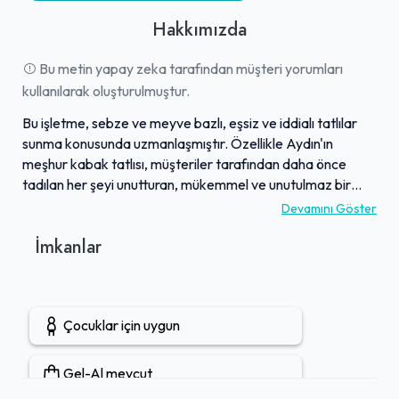
Hakkımızda
Bu metin yapay zeka tarafından müşteri yorumları
kullanılarak oluşturulmuştur.
Bu işletme, sebze ve meyve bazlı, eşsiz ve iddialı tatlılar
sunma konusunda uzmanlaşmıştır. Özellikle Aydın'ın
meşhur kabak tatlısı, müşteriler tarafından daha önce
tadılan her şeyi unutturan, mükemmel ve unutulmaz bir
lezzet olarak öne çıkmaktadır. Menüsünde sadece kabak
Devamını Göster
tatlısı değil, aynı zamanda incir, yeşil ceviz ve pancar gibi
İmkanlar
nadir bulunan ve harika lezzetlere sahip çeşitli tatlılar da
yer almaktadır. Müşteriler, sunulan her tatlının benzersiz ve
üstün kalitedeki tadını sıkça dile getirerek övgüler
yağdırmaktadır. İşletme, geleneksel tatlılara getirdiği
Çocuklar için uygun
yenilikçi ve ustaca yorumlarla, tatlı severlere olağanüstü
bir deneyim sunmayı başarmıştır.
Gel-Al mevcut