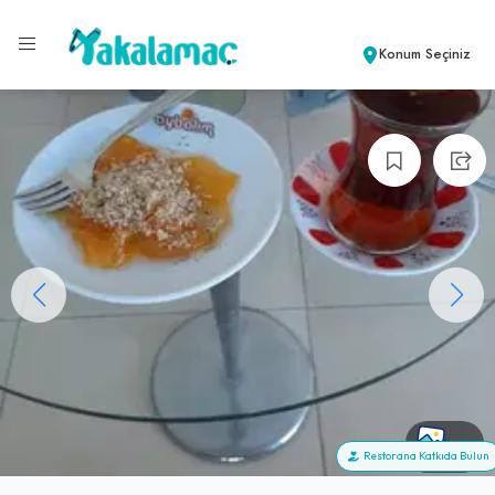
Konum Seçiniz
+3
Restorana Katkıda Bulun