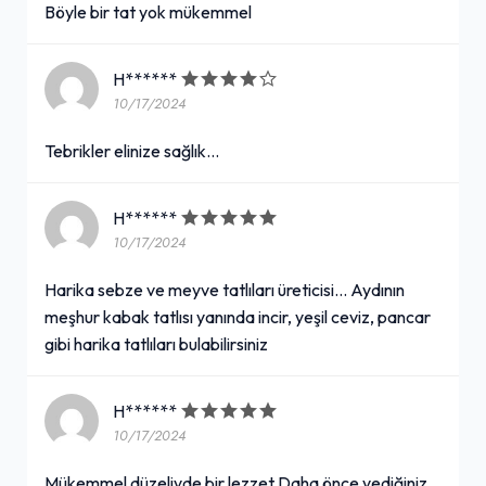
Böyle bir tat yok mükemmel
H******
10/17/2024
Tebrikler elinize sağlık...
H******
10/17/2024
Harika sebze ve meyve tatlıları üreticisi... Aydının
meşhur kabak tatlısı yanında incir, yeşil ceviz, pancar
gibi harika tatlıları bulabilirsiniz
H******
10/17/2024
Mükemmel düzeliyde bir lezzet Daha önce yediğiniz