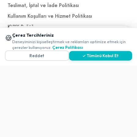
Teslimat, İptal ve İade Politikası
Kullanım Koşulları ve Hizmet Politikası
KVKK Politikası
📱 Mobil uygulamamızı keşfedin!
Çerez Tercihleriniz
🍪
Kişisel Verileri Aydınlatma Metni
✖
Deneyiminizi kişiselleştirmek ve reklamları optimize etmek için
0
çerezler kullanıyoruz.
Çerez Politikası
Referanslarımız
Reddet
✓ Tümünü Kabul Et
İletişim
E-Posta
iletisim@yakalamac.com.tr
Dokuz Eylül Üniversitesi Teknoparkı Adatepe Mah.
Doğuş Cad. No:207 Z İç Kapı No:1 Buca/İzmir