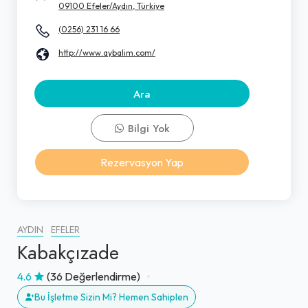
09100 Efeler/Aydın, Türkiye
(0256) 231 16 66
http://www.aybalim.com/
Ara
Bilgi Yok
Rezervasyon Yap
AYDIN
EFELER
Kabakçızade
4.6
(36 Değerlendirme)
Bu İşletme Sizin Mi? Hemen Sahiplen