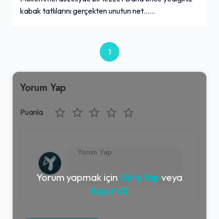
kabak tatlılarını gerçekten unutun net......
1
Yorum Yap
Puanla
Yorum yapmak için
Giriş Yap
veya
Kayıt Ol