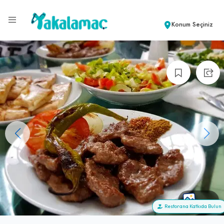
Konum Seçiniz
+44
Restorana Katkıda Bulun