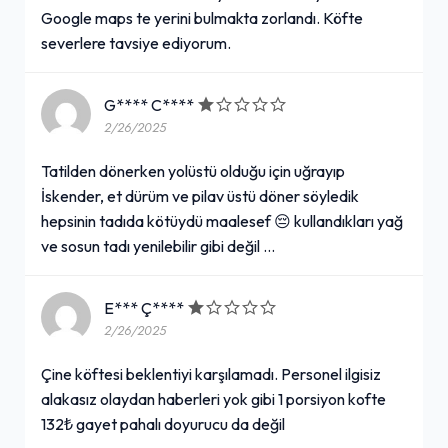
Google maps te yerini bulmakta zorlandı. Köfte
severlere tavsiye ediyorum.
G**** C****
2/26/2025
Tatilden dönerken yolüstü olduğu için uğrayıp
İskender, et dürüm ve pilav üstü döner söyledik
hepsinin tadıda kötüydü maalesef 😔 kullandıkları yağ
ve sosun tadı yenilebilir gibi değil …
E*** Ç****
2/26/2025
Çine köftesi beklentiyi karşılamadı. Personel ilgisiz
alakasız olaydan haberleri yok gibi 1 porsiyon kofte
132₺ gayet pahalı doyurucu da değil