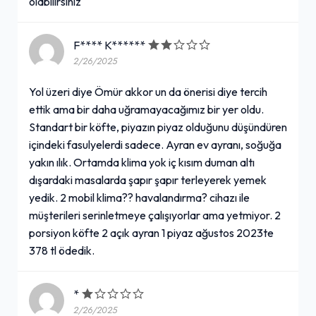
olabilirsiniz
F**** K******
2/26/2025
Yol üzeri diye Ömür akkor un da önerisi diye tercih
ettik ama bir daha uğramayacağımız bir yer oldu.
Standart bir köfte, piyazın piyaz olduğunu düşündüren
içindeki fasulyelerdi sadece. Ayran ev ayranı, soğuğa
yakın ılık. Ortamda klima yok iç kısım duman altı
dışardaki masalarda şapır şapır terleyerek yemek
yedik. 2 mobil klima?? havalandırma? cihazı ile
müşterileri serinletmeye çalışıyorlar ama yetmiyor. 2
porsiyon köfte 2 açık ayran 1 piyaz ağustos 2023te
378 tl ödedik.
*
2/26/2025