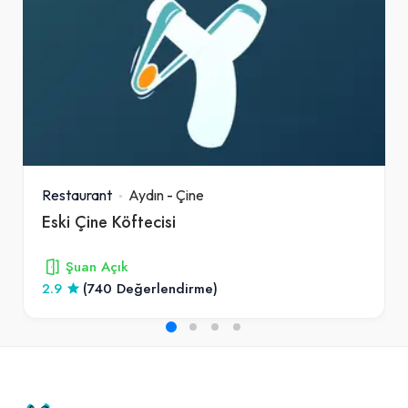
Restaurant
Aydın
-
Çine
Eski Çine Köftecisi
Şuan Açık
2.9
(740 Değerlendirme)