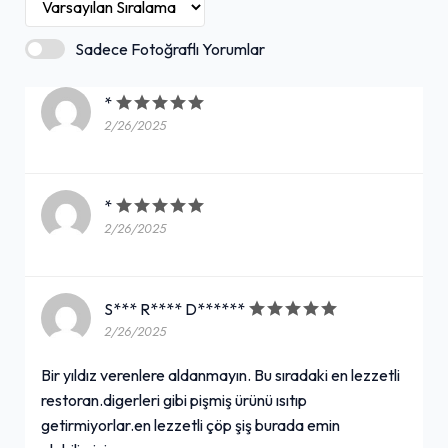
Sadece Fotoğraflı Yorumlar
*
2/26/2025
*
2/26/2025
S*** R**** D******
2/26/2025
Bir yıldız verenlere aldanmayın. Bu sıradaki en lezzetli
restoran.digerleri gibi pişmiş ürünü ısıtıp
getirmiyorlar.en lezzetli çöp şiş burada emin