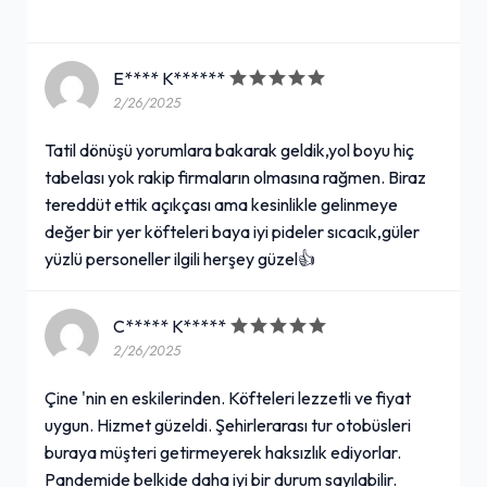
E**** K******
2/26/2025
Tatil dönüşü yorumlara bakarak geldik,yol boyu hiç
tabelası yok rakip firmaların olmasına rağmen. Biraz
tereddüt ettik açıkçası ama kesinlikle gelinmeye
değer bir yer köfteleri baya iyi pideler sıcacık,güler
yüzlü personeller ilgili herşey güzel👍
C***** K*****
2/26/2025
Çine 'nin en eskilerinden. Köfteleri lezzetli ve fiyat
uygun. Hizmet güzeldi. Şehirlerarası tur otobüsleri
buraya müşteri getirmeyerek haksızlık ediyorlar.
Pandemide belkide daha iyi bir durum sayılabilir.