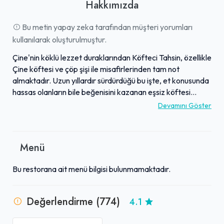
Hakkımızda
Bu metin yapay zeka tarafından müşteri yorumları
kullanılarak oluşturulmuştur.
Çine'nin köklü lezzet duraklarından Köfteci Tahsin, özellikle
Çine köftesi ve çöp şişi ile misafirlerinden tam not
almaktadır. Uzun yıllardır sürdürdüğü bu işte, et konusunda
hassas olanların bile beğenisini kazanan eşsiz köftesi
birçok kişi tarafından tavsiye edilmektedir. İşletme, güler
Devamını Göster
yüzlü ve ilgili personeliyle misafirlerini karşılarken, lezzet
kadar önemsenen temizlik standartlarıyla da öne
çıkmaktadır; tuvalet ve salon temizliğinin düzenli olduğu
Menü
sıkça belirtilmektedir. Sunulan ürünlerin lezzeti ve porsiyon
büyüklüğü göz önüne alındığında fiyatların oldukça uygun
Bu restorana ait menü bilgisi bulunmamaktadır.
olduğu belirtilmekte, mekanın huzurlu atmosferi de
konforlu bir mola imkanı sunmaktadır. Yol üstü bir durak
olması sebebiyle özellikle seyahat edenler için ideal bir
Değerlendirme (774)
4.1
tercih olan Köfteci Tahsin, bazı misafirlerine araç yıkama
gibi ek hizmetler de sunabilmektedir.