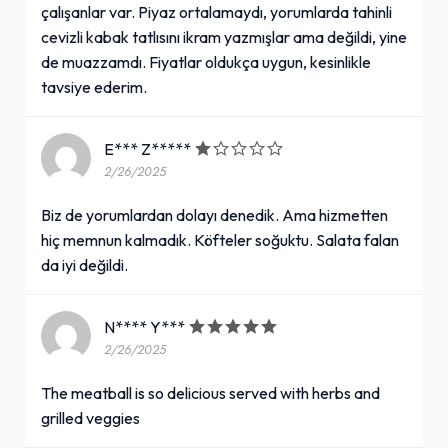
çalışanlar var. Piyaz ortalamaydı, yorumlarda tahinli
cevizli kabak tatlısını ikram yazmışlar ama değildi, yine
de muazzamdı. Fiyatlar oldukça uygun, kesinlikle
tavsiye ederim.
E*** Z*****
2/26/2025
Biz de yorumlardan dolayı denedik. Ama hizmetten
hiç memnun kalmadık. Köfteler soğuktu. Salata falan
da iyi değildi.
N**** Y***
2/26/2025
The meatball is so delicious served with herbs and
grilled veggies