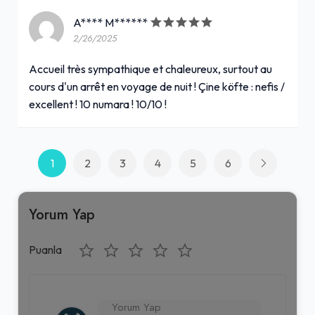
A**** M******
2/26/2025
Accueil très sympathique et chaleureux, surtout au
cours d'un arrêt en voyage de nuit ! Çine köfte : nefis /
excellent ! 10 numara ! 10/10 !
1
2
3
4
5
6
Yorum Yap
Puanla