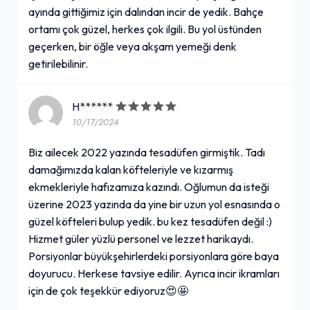
ayında gittiğimiz için dalından incir de yedik. Bahçe
ortamı çok güzel, herkes çok ilgili. Bu yol üstünden
geçerken, bir öğle veya akşam yemeği denk
getirilebilinir.
H******
10/17/2024
Biz ailecek 2022 yazında tesadüfen girmiştik. Tadı
damağımızda kalan köfteleriyle ve kızarmış
ekmekleriyle hafızamıza kazındı. Oğlumun da isteği
üzerine 2023 yazında da yine bir uzun yol esnasında o
güzel köfteleri bulup yedik. bu kez tesadüfen değil :)
Hizmet güler yüzlü personel ve lezzet harikaydı.
Porsiyonlar büyükşehirlerdeki porsiyonlara göre baya
doyurucu. Herkese tavsiye edilir. Ayrıca incir ikramları
için de çok teşekkür ediyoruz😍🤩