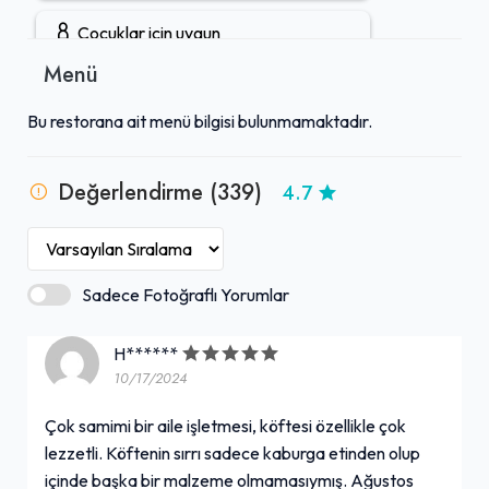
ideal bir durak olarak değerlendirilmektedir.
Çocuklar için uygun
Menü
Gruplara uygun
Bu restorana ait menü bilgisi bulunmamaktadır.
Çocuk menüsü
Değerlendirme (339)
4.7
Açık hava oturma alanı
Rezervasyon yapılabilir
Sadece Fotoğraflı Yorumlar
Öğle yemeği servisi
H******
10/17/2024
Tuvalet mevcut
+ Daha Fazla (5)
Çok samimi bir aile işletmesi, köftesi özellikle çok
lezzetli. Köftenin sırrı sadece kaburga etinden olup
içinde başka bir malzeme olmamasıymış. Ağustos