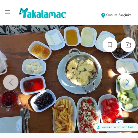
Konum Seçiniz
+7
Restorana Katkıda Bulun