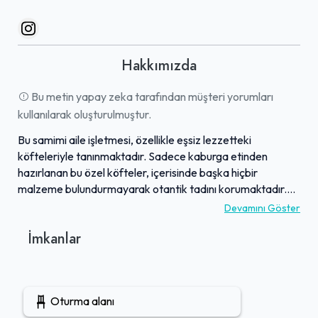
Hakkımızda
Bu metin yapay zeka tarafından müşteri yorumları
kullanılarak oluşturulmuştur.
Bu samimi aile işletmesi, özellikle eşsiz lezzetteki
köfteleriyle tanınmaktadır. Sadece kaburga etinden
hazırlanan bu özel köfteler, içerisinde başka hiçbir
malzeme bulundurmayarak otantik tadını korumaktadır.
Keyifli bir bahçe ortamında konumlanan işletme, güler
Devamını Göster
yüzlü ve ilgili personeli sayesinde misafirlerine sıcak bir
İmkanlar
deneyim sunar. Menüsünde zengin kahvaltı seçeneklerinin
yanı sıra doyurucu porsiyonlarıyla öne çıkan lezzetler
bulunur. Mevsime göre dalından sunulan taze incir ikramları
ise misafirlerin hafızasında hoş bir yer edinirken, işletme
Oturma alanı
yolculuklar sırasında keyifli bir mola vermek isteyenler için