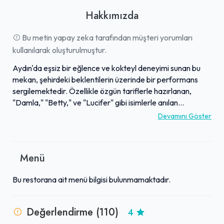
Hakkımızda
Bu metin yapay zeka tarafından müşteri yorumları
kullanılarak oluşturulmuştur.
Aydın'da eşsiz bir eğlence ve kokteyl deneyimi sunan bu
mekan, şehirdeki beklentilerin üzerinde bir performans
sergilemektedir. Özellikle özgün tariflerle hazırlanan,
"Damla," "Betty," ve "Lucifer" gibi isimlerle anılan
kokteylleri, misafirler tarafından İstanbul'un Boğaz
Devamını Göster
hattındaki özel mekanlarla kıyaslanmaktadır. 90'lar ve
20'ler pop müziklerinin eşlik ettiği yüksek enerjili
atmosferi, after-partiler ve özel kutlamalar için ideal bir
Menü
ortam sağlamaktadır. İşletme, güler yüzlü, ilgili ve
profesyonel personeliyle misafir memnuniyetine önem
Bu restorana ait menü bilgisi bulunmamaktadır.
verirken, özellikle kadınların rahatça eğlenebilmesi için
gösterdiği özenle de övgü toplamaktadır. Bu nitelikleriyle,
ziyaretçilere kaliteli ve unutulmaz anlar sunan, popüler bir
Değerlendirme (110)
4
buluşma noktasıdır.