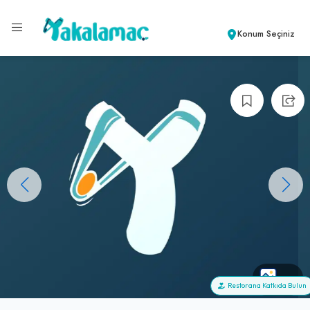
Konum Seçiniz
+0
Restorana Katkıda Bulun