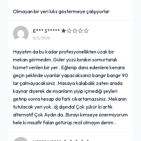
Olmayan bir yeri lüks göstermeye çalışıyorlar
E*** S*****
5/3/2026
Hayatım da bu kadar profesyonellikten uzak bir
mekan görmedim..Güler yüzü bırakın somurtarak
hizmet verilen bir yer.. Eğlenip dans edenlere kenara
geçin şeklinde uyarılar yapacaksaniz bangır bangır 90
lar çalmayacaksiniz..Masaya kalabalık zaten arada
kaynar diyerek de insanların yiyip içmediği şeyleri
getirip sonra hesap da fark cikartamazsiniz..Mekanin
tutulacak yeri yok..dj dışında! Çok şükür ki artık
alternatif Çok Aydın da..Burayı kimseye önermiyorum
hele ki misafir falan götürüp rezil olmayın derim..