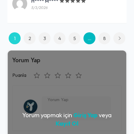
H**** M****
5/3/2026
1
2
3
4
5
...
8
Yorum Yap
Puanla
Yorum yapmak için
Giriş Yap
veya
Kayıt Ol