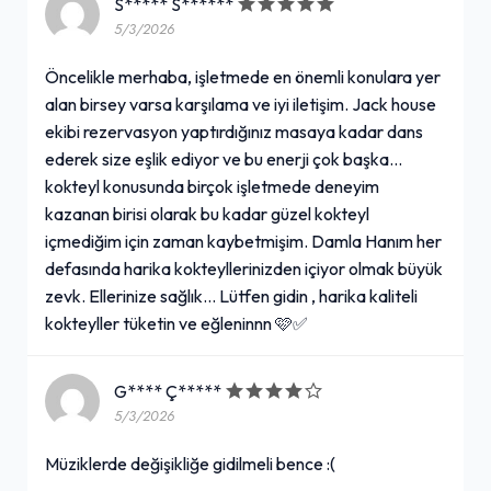
S***** S******
5/3/2026
Öncelikle merhaba, işletmede en önemli konulara yer
alan birsey varsa karşılama ve iyi iletişim. Jack house
ekibi rezervasyon yaptırdığınız masaya kadar dans
ederek size eşlik ediyor ve bu enerji çok başka...
kokteyl konusunda birçok işletmede deneyim
kazanan birisi olarak bu kadar güzel kokteyl
içmediğim için zaman kaybetmişim. Damla Hanım her
defasında harika kokteyllerinizden içiyor olmak büyük
zevk. Ellerinize sağlık... Lütfen gidin , harika kaliteli
kokteyller tüketin ve eğleninnn 🩷✅️
G**** Ç*****
5/3/2026
Müziklerde değişikliğe gidilmeli bence :(