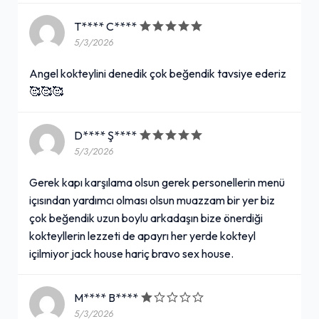
T**** C****
5/3/2026
Angel kokteylini denedik çok beğendik tavsiye ederiz
🥰🥰🥰
D**** Ş****
5/3/2026
Gerek kapı karşılama olsun gerek personellerin menü
içısından yardımcı olması olsun muazzam bir yer biz
çok beğendik uzun boylu arkadaşın bize önerdiği
kokteyllerin lezzeti de apayrı her yerde kokteyl
içilmiyor jack house hariç bravo sex house.
M**** B****
5/3/2026