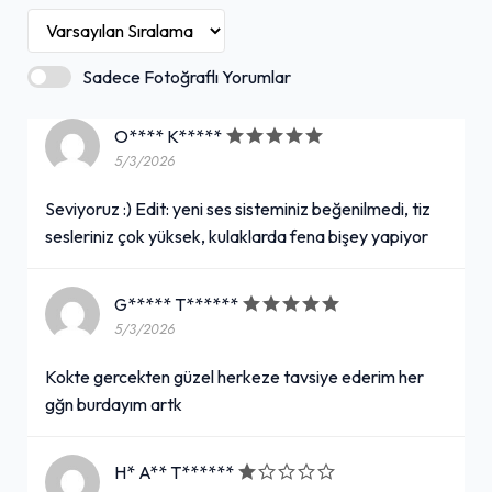
Sadece Fotoğraflı Yorumlar
O**** K*****
5/3/2026
Seviyoruz :) Edit: yeni ses sisteminiz beğenilmedi, tiz
sesleriniz çok yüksek, kulaklarda fena bişey yapiyor
G***** T******
5/3/2026
Kokte gercekten güzel herkeze tavsiye ederim her
gğn burdayım artk
H* A** T******