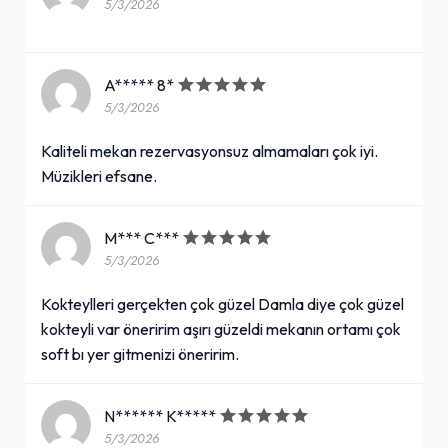
5/3/2026
A***** 8*
5/3/2026
Kaliteli mekan rezervasyonsuz almamaları çok iyi.
Müzikleri efsane.
M*** C***
5/3/2026
Kokteylleri gerçekten çok güzel Damla diye çok güzel
kokteyli var öneririm aşırı güzeldi mekanın ortamı çok
soft bı yer gitmenizi öneririm.
N****** K*****
5/3/2026