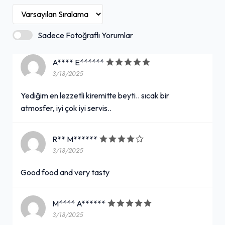
Sadece Fotoğraflı Yorumlar
A**** E******
3/18/2025
Yediğim en lezzetli kiremitte beyti.. sıcak bir
atmosfer, iyi çok iyi servis..
R** M******
3/18/2025
Good food and very tasty
M**** A******
3/18/2025