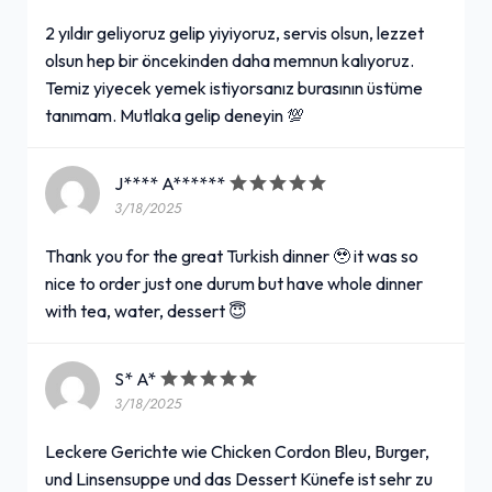
2 yıldır geliyoruz gelip yiyiyoruz, servis olsun, lezzet
olsun hep bir öncekinden daha memnun kalıyoruz.
Temiz yiyecek yemek istiyorsanız burasının üstüme
tanımam. Mutlaka gelip deneyin 💯
J**** A******
3/18/2025
Thank you for the great Turkish dinner 🥹 it was so
nice to order just one durum but have whole dinner
with tea, water, dessert 😇
S* A*
3/18/2025
Leckere Gerichte wie Chicken Cordon Bleu, Burger,
und Linsensuppe und das Dessert Künefe ist sehr zu