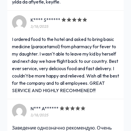
yılda da afiyetle, keyifle.
K**** S******
3/18/2025
I ordered food to the hotel and asked to bring basic
medicine (paracetamol) from pharmacy for fever to
my daughter. I wasn't able to leave my kid by herself
and next day we have flight back to our country. Best
ever service, very delicious food and fast delivery. I
couldn't be more happy and relieved. Wish all the best
for the company and to all employees. GREAT
SERVICE AND HIGHLY RECOMMENED!!!
N*** A******
3/18/2025
Заведение однозначно рекомендую. Очень