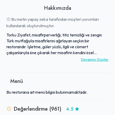
Hakkımızda
Bu metin yapay zeka tarafından müşteri yorumları
kullanılarak oluşturulmuştur.
Torku Ziyafet, misafirperverliği, titiz temizliği ve zengin
Türk mutfağıyla misafirlerini ağırlayan seçkin bir
restorandır. İşletme, güler yüzlü, ilgili ve cömert
çalışanlarıyla öne çıkarak her misafirin kendini özel
hissetmesini sağlar. Menüsünde İskender, yaprak döner ve
Devamını Göster
Beyti Sarma gibi geleneksel lezzetler, taptaze
malzemeler ve özenli sunumlarla hazırlanmaktadır.
Özellikle etlerin yumuşaklığı, künefenin benzersiz tadı ve
Menü
kahvaltı seçeneklerinin zenginliği sıklıkla övgüyle
bahsedilen detaylar arasındadır. Ferah ve temiz
Bu restorana ait menü bilgisi bulunmamaktadır.
atmosferi, başarılı iç dizaynı ve kaliteli hizmet anlayışıyla
Torku Ziyafet, lezzetli bir yemek deneyimi arayanlar için
cazip bir duraktır.
Değerlendirme (961)
4.5