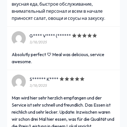
вкусная еда, быстрое обслуживание,
внимательный персонал и всем в начале
приносят салат, овощи и соусы на закуску.
G**** V**** (******
3/18/2025
Absolutly perfect ♡ Meal was delicious, service
awesome.
S****** K****
3/18/2025
Man wird hier sehr herzlich empfangen und der
Service ist sehr schnell und freundlich. Das Essen ist
reichlich und sehr lecker. Update: Inzwischen waren
wir schon drei Mal hier essen, was für die Qualität und
die Preis/Leistung in diesem Lokal spricht.