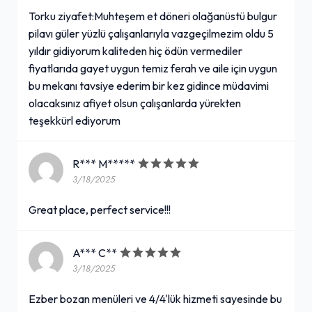
Torku ziyafet:Muhteşem et döneri olağanüstü bulgur
pilavı güler yüzlü çalışanlarıyla vazgeçilmezim oldu 5
yıldır gidiyorum kaliteden hiç ödün vermediler
fiyatlarıda gayet uygun temiz ferah ve aile için uygun
bu mekanı tavsiye ederim bir kez gidince müdavimi
olacaksınız afiyet olsun çalışanlarda yürekten
teşekkürl ediyorum
R*** M*****
3/18/2025
Great place, perfect service!!!
A*** C**
3/18/2025
Ezber bozan menüleri ve 4/4'lük hizmeti sayesinde bu