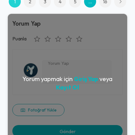
1
2
3
4
5
...
16
Yorum Yap
Puanla
Yorum yapmak için
Giriş Yap
veya
Kayıt Ol
Fotoğraf Yükle