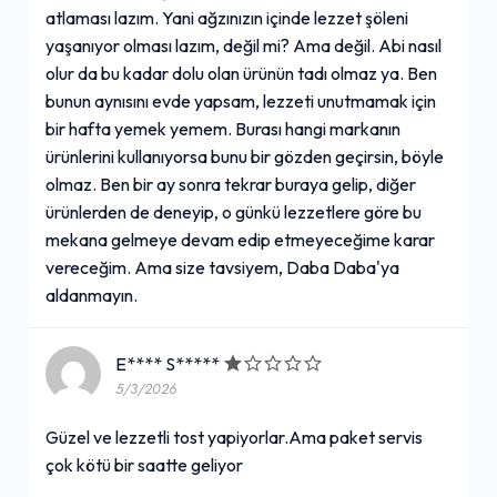
atlaması lazım. Yani ağzınızın içinde lezzet şöleni
yaşanıyor olması lazım, değil mi? Ama değil. Abi nasıl
olur da bu kadar dolu olan ürünün tadı olmaz ya. Ben
bunun aynısını evde yapsam, lezzeti unutmamak için
bir hafta yemek yemem. Burası hangi markanın
ürünlerini kullanıyorsa bunu bir gözden geçirsin, böyle
olmaz. Ben bir ay sonra tekrar buraya gelip, diğer
ürünlerden de deneyip, o günkü lezzetlere göre bu
mekana gelmeye devam edip etmeyeceğime karar
vereceğim. Ama size tavsiyem, Daba Daba'ya
aldanmayın.
E**** S*****
5/3/2026
Güzel ve lezzetli tost yapiyorlar.Ama paket servis
çok kötü bir saatte geliyor