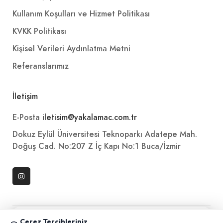
Kullanım Koşulları ve Hizmet Politikası
KVKK Politikası
Kişisel Verileri Aydınlatma Metni
Referanslarımız
İletişim
E-Posta
iletisim@yakalamac.com.tr
Dokuz Eylül Üniversitesi Teknoparkı Adatepe Mah.
Doğuş Cad. No:207 Z İç Kapı No:1 Buca/İzmir
📱 Mobil uygulamamızı keşfedin!
Çerez Tercihleriniz