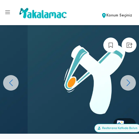
Konum Seçiniz
+0
Restorana Katkıda Bulun