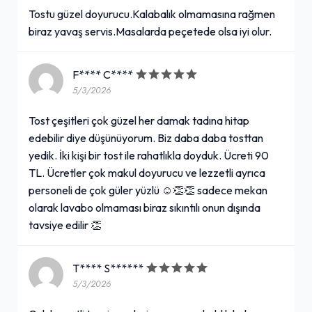
Tostu güzel doyurucu.Kalabalık olmamasına rağmen
biraz yavaş servis.Masalarda peçetede olsa iyi olur.
F**** C****
5/3/2026
Tost çeşitleri çok güzel her damak tadına hitap
edebilir diye düşünüyorum. Biz daba daba tosttan
yedik. İki kişi bir tost ile rahatlıkla doyduk. Ücreti 90
TL. Ücretler çok makul doyurucu ve lezzetli ayrıca
personeli de çok güler yüzlü ☺️👏👏 sadece mekan
olarak lavabo olmaması biraz sıkıntılı onun dışında
tavsiye edilir 👏
T**** S******
5/3/2026