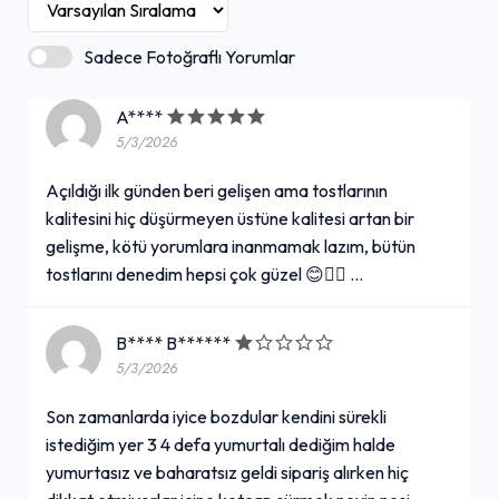
Sadece Fotoğraflı Yorumlar
A****
5/3/2026
Açıldığı ilk günden beri gelişen ama tostlarının
kalitesini hiç düşürmeyen üstüne kalitesi artan bir
gelişme, kötü yorumlara inanmamak lazım, bütün
tostlarını denedim hepsi çok güzel 😊👍🏻 …
B**** B******
5/3/2026
Son zamanlarda iyice bozdular kendini sürekli
istediğim yer 3 4 defa yumurtalı dediğim halde
yumurtasız ve baharatsız geldi sipariş alırken hiç