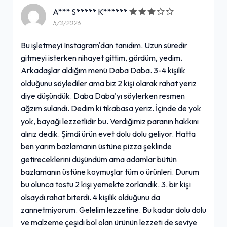
A*** S***** K******
5/3/2026
Bu işletmeyi Instagram'dan tanıdım. Uzun süredir
gitmeyi isterken nihayet gittim, gördüm, yedim.
Arkadaşlar aldığım menü Daba Daba. 3-4 kişilik
olduğunu söylediler ama biz 2 kişi olarak rahat yeriz
diye düşündük. Daba Daba'yı söylerken resmen
ağzım sulandı. Dedim ki tıkabasa yeriz. İçinde de yok
yok, bayağı lezzetlidir bu. Verdiğimiz paranın hakkını
alırız dedik. Şimdi ürün evet dolu dolu geliyor. Hatta
ben yarım bazlamanın üstüne pizza şeklinde
getireceklerini düşündüm ama adamlar bütün
bazlamanın üstüne koymuşlar tüm o ürünleri. Durum
bu olunca tostu 2 kişi yemekte zorlandık. 3. bir kişi
olsaydı rahat biterdi. 4 kişilik olduğunu da
zannetmiyorum. Gelelim lezzetine. Bu kadar dolu dolu
ve malzeme çeşidi bol olan ürünün lezzeti de seviye