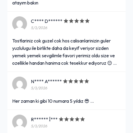
atayım bakın
C**** D******
5/3/2026
Tostlariniz cok guzel cok hos calisanlarinizin guler
yuzlulugu ile birlikte daha da keyif veriyor sizden
yemek yemek sevgilimle favori yerimiz oldu size ve
ozellikle handan hanima cok tesekkur ediyoruz 😊 …
N**** A******
5/3/2026
Her zaman ki gibi 10 numara 5 yıldız 😎 …
R****** İ***
5/3/2026