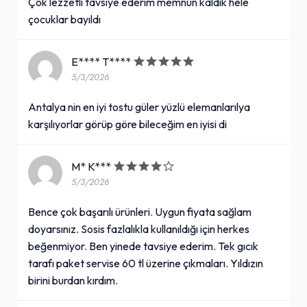
Çok lezzetli tavsiye ederim memnun kaldık hele
çocuklar bayıldı
E**** T****
5/3/2026
Antalya nin en iyi tostu güler yüzlü elemanlarılya
karşılıyorlar görüp göre bileceğim en iyisi di
M* K***
5/3/2026
Bence çok başarılı ürünleri. Uygun fiyata sağlam
doyarsınız. Sosis fazlalıkla kullanıldığı için herkes
beğenmiyor. Ben yinede tavsiye ederim. Tek gıcık
tarafı paket servise 60 tl üzerine çıkmaları. Yıldızın
birini burdan kırdım.