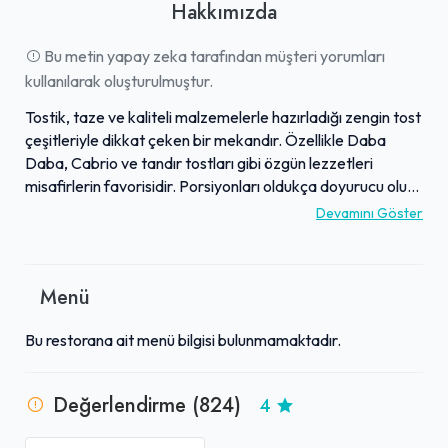
Hakkımızda
Bu metin yapay zeka tarafından müşteri yorumları
kullanılarak oluşturulmuştur.
Tostik, taze ve kaliteli malzemelerle hazırladığı zengin tost
çeşitleriyle dikkat çeken bir mekandır. Özellikle Daba
Daba, Cabrio ve tandır tostları gibi özgün lezzetleri
misafirlerin favorisidir. Porsiyonları oldukça doyurucu olup,
fiyat-performans dengesiyle müşterilerin beğenisini
Devamını Göster
toplamaktadır. İşletme, hızlı ve güler yüzlü servisiyle
bilinirken, temiz ve düzenli ortamıyla da misafirlerine keyifli
bir deneyim sunar. Mekan, küçük ama işlevsel bir alana
Menü
sahip olup, hızlı atıştırmalıklar veya kısa molalar için
idealdir. Tostik, yenilikçi yaklaşımı ve damaklarda iz bırakan
Bu restorana ait menü bilgisi bulunmamaktadır.
lezzetleriyle, tost deneyimine farklı bir boyut katmaktadır.
Değerlendirme (824)
4