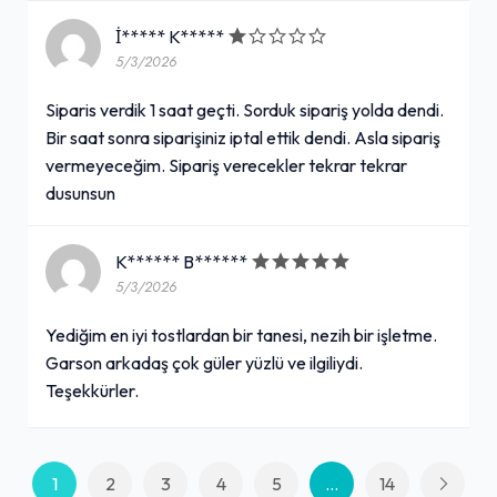
İ***** K*****
5/3/2026
Siparis verdik 1 saat geçti. Sorduk sipariş yolda dendi.
Bir saat sonra siparişiniz iptal ettik dendi. Asla sipariş
vermeyeceğim. Sipariş verecekler tekrar tekrar
dusunsun
K****** B******
5/3/2026
Yediğim en iyi tostlardan bir tanesi, nezih bir işletme.
Garson arkadaş çok güler yüzlü ve ilgiliydi.
Teşekkürler.
1
2
3
4
5
...
14