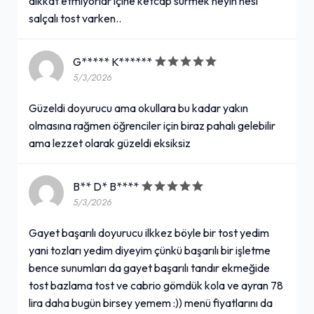
dikkat etmiyorlar içine ketcap sürmek neyin nesi
salçalı tost varken..
G***** K******
5/3/2026
Güzeldi doyurucu ama okullara bu kadar yakın
olmasına rağmen öğrenciler için biraz pahalı gelebilir
ama lezzet olarak güzeldi eksiksiz
B** D* B****
5/3/2026
Gayet başarılı doyurucu ilkkez böyle bir tost yedim
yani tozları yedim diyeyim çünkü başarılı bir işletme
bence sunumları da gayet başarılı tandır ekmeğide
tost bazlama tost ve cabrio gömdük kola ve ayran 78
lira daha bugün birsey yemem :)) menü fiyatlarını da