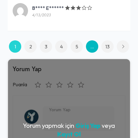
B**** E******
4/13/2023
1
2
3
4
5
...
13
Yorum Yap
Puanla
Yorum yapmak için
Giriş Yap
veya
Kayıt Ol