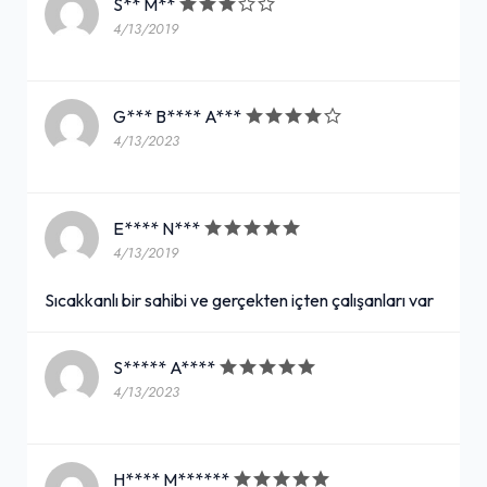
S** M**
4/13/2019
G*** B**** A***
4/13/2023
E**** N***
4/13/2019
Sıcakkanlı bir sahibi ve gerçekten içten çalışanları var
S***** A****
4/13/2023
H**** M******