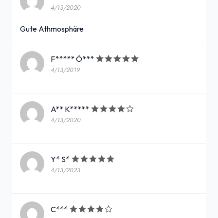
4/13/2020
Gute Athmosphäre
F***** Ö***
4/13/2019
A** K*****
4/13/2020
Y* S*
4/13/2023
C***