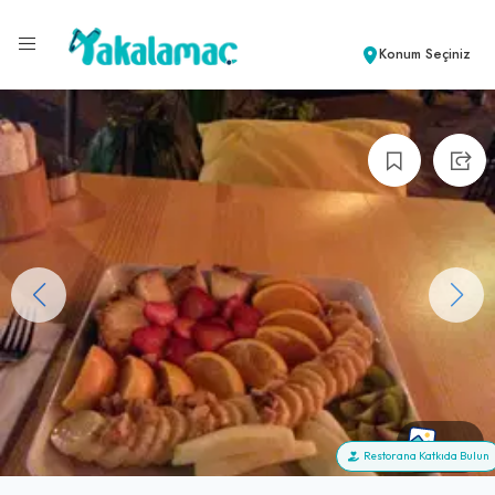
Konum Seçiniz
+61
Restorana Katkıda Bulun