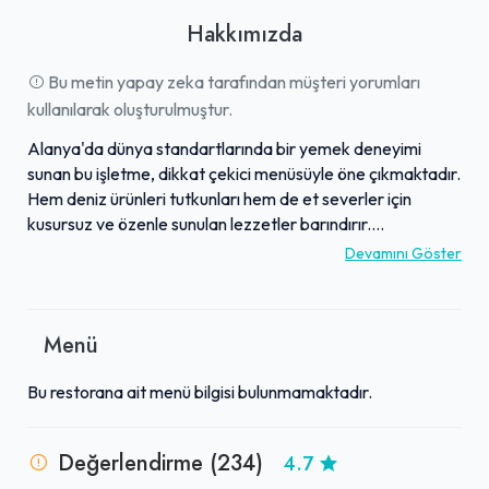
Hakkımızda
Bu metin yapay zeka tarafından müşteri yorumları
kullanılarak oluşturulmuştur.
Alanya'da dünya standartlarında bir yemek deneyimi
sunan bu işletme, dikkat çekici menüsüyle öne çıkmaktadır.
Hem deniz ürünleri tutkunları hem de et severler için
kusursuz ve özenle sunulan lezzetler barındırır.
Başlangıçlar ve ana yemekler arasında servis edilen
Devamını Göster
sürpriz ara lezzetler gibi detaylar, mutfak anlayışının
özgünlüğünü vurgular. İşletme, kaliteli ve güler yüzlü
hizmet anlayışıyla misafirlerini karşılarken, şık ve hoş
Menü
atmosferiyle de keyifli bir ortam sunar. Zengin şarap
menüsüyle de beğeni toplayan bu mekan, genel olarak
Bu restorana ait menü bilgisi bulunmamaktadır.
Alanya'nın en beğenilen restoranları arasında
gösterilmektedir.
Değerlendirme (234)
4.7