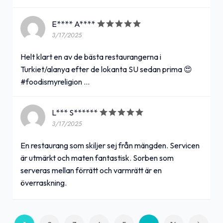
E**** A****
3/17/2025
Helt klart en av de bästa restaurangerna i
Turkiet/alanya efter de lokanta SU sedan prima 😍
#foodismyreligion …
L*** S******
3/17/2025
En restaurang som skiljer sej från mängden. Servicen
är utmärkt och maten fantastisk. Sorben som
serveras mellan förrätt och varmrätt är en
överraskning.