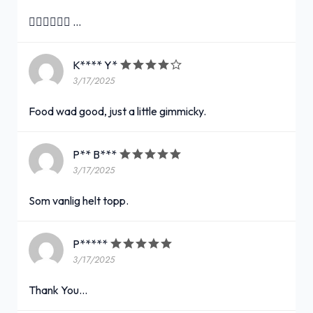
👍🏻👍🏻👍🏻 …
K**** Y*
3/17/2025
Food wad good, just a little gimmicky.
P** B***
3/17/2025
Som vanlig helt topp.
P*****
3/17/2025
Thank You...