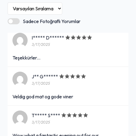
Sadece Fotoğraflı Yorumlar
I***** D******
3/17/2025
Teşekkürler...
J** G******
3/17/2025
Veldig god mat og gode viner
T***** S****
3/17/2025
Wow what a fantastic evening out for our