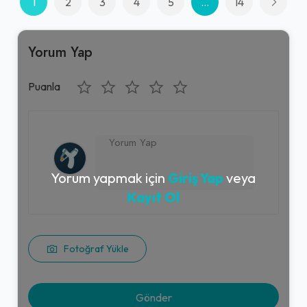
1
2
3
4
5
...
14
Yorum Yap
Puanla
Yorum yapmak için
Giriş Yap
veya
Kayıt Ol
Fotoğraf Yükle