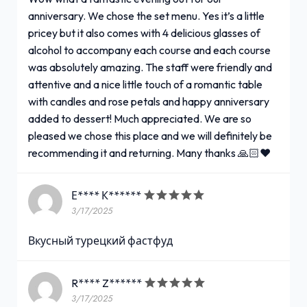
anniversary. We chose the set menu. Yes it’s a little
pricey but it also comes with 4 delicious glasses of
alcohol to accompany each course and each course
was absolutely amazing. The staff were friendly and
attentive and a nice little touch of a romantic table
with candles and rose petals and happy anniversary
added to dessert! Much appreciated. We are so
pleased we chose this place and we will definitely be
recommending it and returning. Many thanks 🙏🏻❤️
Е**** К******
3/17/2025
Вкусный турецкий фастфуд
R**** Z******
3/17/2025