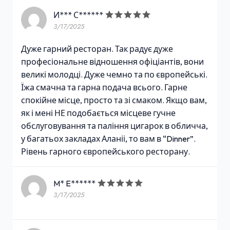
И*** С******
3/17/2025
Дуже гарний ресторан. Так радує дуже
професіональне відношення офіціантів, вони
великі молодці. Дуже чемно та по європейські.
Їжа смачна та гарна подача всього. Гарне
спокійне місце, просто та зі смаком. Якщо вам,
як і мені НЕ подобається місцеве гучне
обслуговування та паління цигарок в обличча,
у багатьох закладах Аланіі, то вам в “Dinner”.
Рівень гарного європейського ресторану.
M* E******
3/17/2025