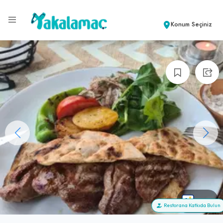
Konum Seçiniz
+60
Restorana Katkıda Bulun