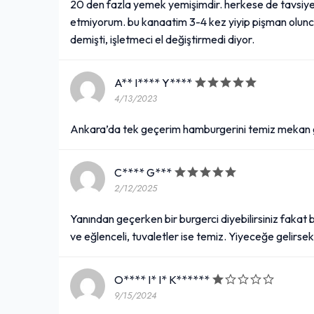
20 den fazla yemek yemişimdir. herkese de tavsiye
etmiyorum. bu kanaatim 3-4 kez yiyip pişman olunca h
demişti, işletmeci el değiştirmedi diyor.
A** I**** Y****
4/13/2023
Ankara’da tek geçerim hamburgerini temiz mekan g
C**** G***
2/12/2025
Yanından geçerken bir burgerci diyebilirsiniz fakat
ve eğlenceli, tuvaletler ise temiz. Yiyeceğe gelirs
O**** I* I* K******
9/15/2024