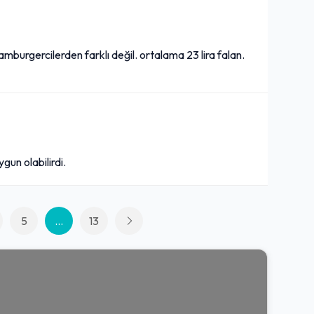
mburgercilerden farklı değil. ortalama 23 lira falan.
gun olabilirdi.
5
...
13