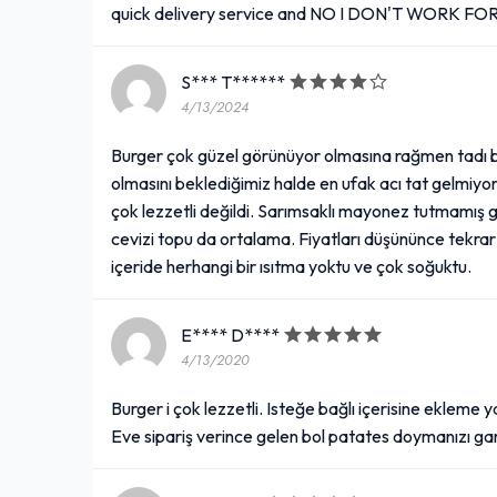
quick delivery service and NO I DON'T WORK FO
S*** T******
4/13/2024
Burger çok güzel görünüyor olmasına rağmen tadı bek
olmasını beklediğimiz halde en ufak acı tat gelmiyo
çok lezzetli değildi. Sarımsaklı mayonez tutmamış gib
cevizi topu da ortalama. Fiyatları düşününce tekra
içeride herhangi bir ısıtma yoktu ve çok soğuktu.
E**** D****
4/13/2020
Burger i çok lezzetli. Isteğe bağlı içerisine ekleme 
Eve sipariş verince gelen bol patates doymanızı gara