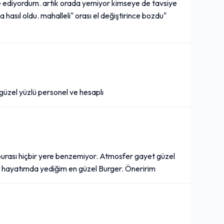
 ediyordum. artık orada yemiyor kimseye de tavsiye
asıl oldu. mahalleli" orası el değiştirince bozdu"
üzel yüzlü personel ve hesaplı
 burası hiçbir yere benzemiyor. Atmosfer gayet güzel
ek hayatımda yediğim en güzel Burger. Öneririm