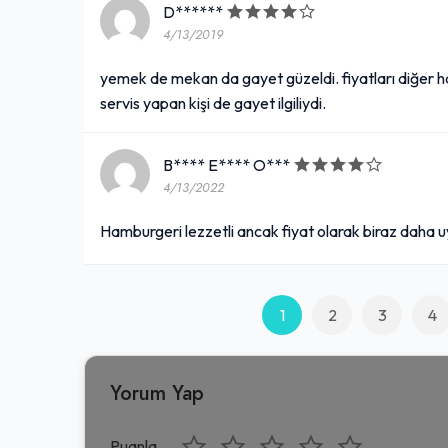
D******
4/13/2019
yemek de mekan da gayet güzeldi. fiyatları diğer ha
servis yapan kişi de gayet ilgiliydi.
B**** E**** O***
4/13/2022
Hamburgeri lezzetli ancak fiyat olarak biraz daha uy
1
2
3
4
Yorum Yap
Puanla