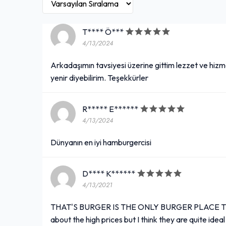
T**** Ö***
4/13/2024
Arkadaşımın tavsiyesi üzerine gittim lezzet ve hizm
yenir diyebilirim. Teşekkürler
R***** E******
4/13/2024
Dünyanın en iyi hamburgercisi
D**** K******
4/13/2021
THAT'S BURGER IS THE ONLY BURGER PLACE THA
about the high prices but I think they are quite ideal