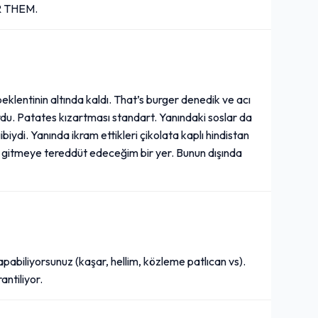
R THEM.
lentinin altında kaldı. That’s burger denedik ve acı
rdu. Patates kızartması standart. Yanındaki soslar da
iydi. Yanında ikram ettikleri çikolata kaplı hindistan
r gitmeye tereddüt edeceğim bir yer. Bunun dışında
yapabiliyorsunuz (kaşar, hellim, közleme patlıcan vs).
ntiliyor.