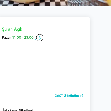
Şu an Açık
Pazar
11:00 - 23:00
360° Görünüm
İşletme Bilgileri