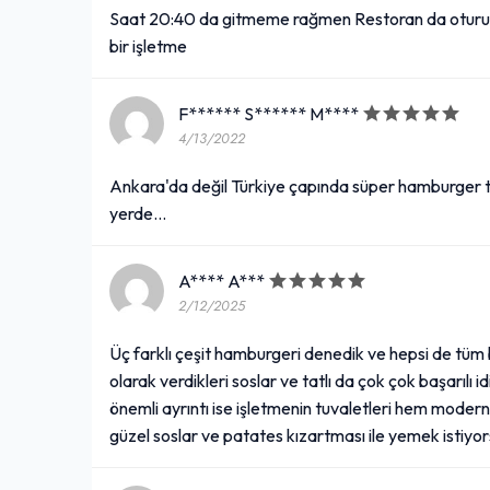
Saat 20:40 da gitmeme rağmen Restoran da oturup 
bir işletme
F****** S****** M****
4/13/2022
Ankara'da değil Türkiye çapında süper hamburger 
yerde...
A**** A***
2/12/2025
Üç farklı çeşit hamburgeri denedik ve hepsi de tüm 
olarak verdikleri soslar ve tatlı da çok çok başarılı i
önemli ayrıntı ise işletmenin tuvaletleri hem moder
güzel soslar ve patates kızartması ile yemek istiyo