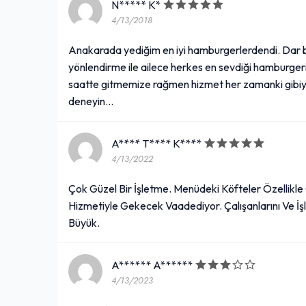
N***** K*
4/13/2018
Anakarada yediğim en iyi hamburgerlerdendi. Dar b
yönlendirme ile ailece herkes en sevdiği hamburger
saatte gitmemize rağmen hizmet her zamanki gibiyd
deneyin...
A**** T**** K****
4/13/2022
Çok Güzel Bir İşletme. Menüdeki Köfteler Özellikle
Hizmetiyle Gekecek Vaadediyor. Çalışanlarını Ve İş
Büyük.
A****** A******
4/13/2023