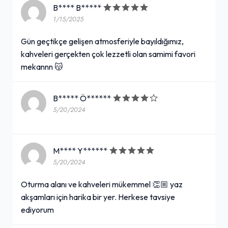
B**** B*****
1/15/2025
Gün geçtikçe gelişen atmosferiyle bayıldığımız,
kahveleri gerçekten çok lezzetli olan samimi favori
mekannn 😽
B***** Ö******
5/20/2024
M**** Y******
5/20/2024
Oturma alanı ve kahveleri mükemmel 👏🏼 yaz
akşamları için harika bir yer. Herkese tavsiye
ediyorum