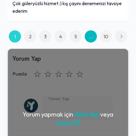
Çok güleryüzlü hizmet :) kış çayını denemenizi tavsiye
ederim
1
2
3
4
5
...
10
Yorum Yap
Puanla
Yorum yapmak için
Giriş Yap
veya
Kayıt Ol