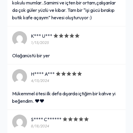
kokulu mumlar..Samimi ve içten bir ortam,çalışanlar
da çok güler yüzlü ve kibar. Tam bir “işi gücü bırakıp
butik kafe açayım” hevesi oluşturuyor :)
K*** U***
1/15/2025
Olağanüstü bir yer
H**** A***
4/15/2024
Mükemmel ötesi ilk defa dışarda içtiğim bir kahve yi
beğendim. ♥️♥️
S**** C******
8/18/2024