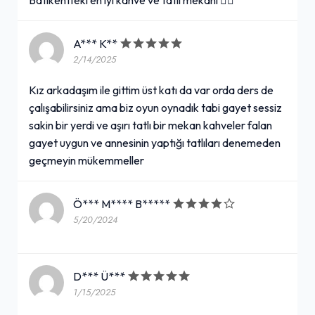
A*** K**
2/14/2025
Kız arkadaşım ile gittim üst katı da var orda ders de
çalışabilirsiniz ama biz oyun oynadık tabi gayet sessiz
sakin bir yerdi ve aşırı tatlı bir mekan kahveler falan
gayet uygun ve annesinin yaptığı tatlıları denemeden
geçmeyin mükemmeller
Ö*** M**** B*****
5/20/2024
D*** Ü***
1/15/2025