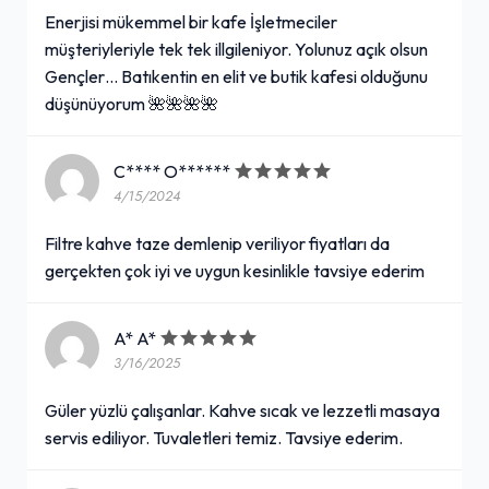
Enerjisi mükemmel bir kafe İşletmeciler
müşteriyleriyle tek tek illgileniyor. Yolunuz açık olsun
Gençler… Batıkentin en elit ve butik kafesi olduğunu
düşünüyorum 🌺🌺🌺🌺
C**** O******
4/15/2024
Filtre kahve taze demlenip veriliyor fiyatları da
gerçekten çok iyi ve uygun kesinlikle tavsiye ederim
A* A*
3/16/2025
Güler yüzlü çalışanlar. Kahve sıcak ve lezzetli masaya
servis ediliyor. Tuvaletleri temiz. Tavsiye ederim.