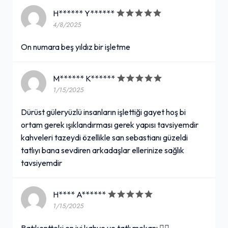
H****** Y******
4/8/2025
On numara beş yıldız bir işletme
M****** K******
1/15/2025
Dürüst güleryüzlü insanların işlettiği gayet hoş bi
ortam gerek ışıklandırması gerek yapısı tavsiyemdir
kahveleri tazeydi özellikle san sebastianı güzeldi
tatlıyı bana sevdiren arkadaşlar ellerinize sağlık
tavsiyemdir
H**** A******
1/15/2025
Batıkentteki en iyi kahve ve tatlı mekanı 👍🏻