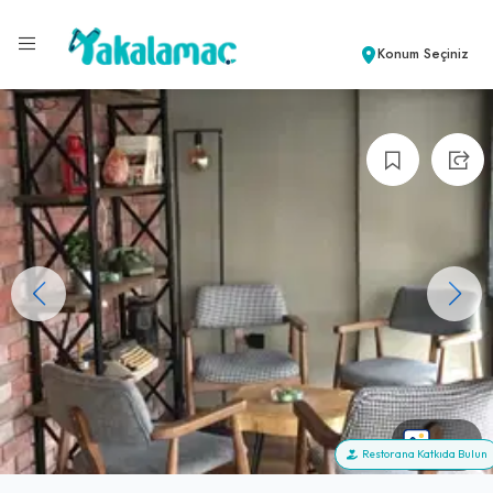
Konum Seçiniz
+22
Restorana Katkıda Bulun